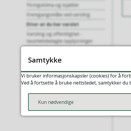
Ytringsklima og lojalitet
Fremgangsmåte ved varsling
Etter at du har varslet
Varsling og offentlighet -
taushetsbelagte opplysninger
unntas
Klager på vedtak eller tjenester
Samtykke
inngår ikke i
varslingsordningen
Vi bruker informasjonskapsler (cookies) for å forb
Definisjoner
Ved å fortsette å bruke nettstedet, samtykker du t
Kun nødvendige