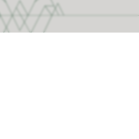
Om nettstedet
Tilgjengelighetserklæring
Personvern og informasjonskapsler
Nettstedskart