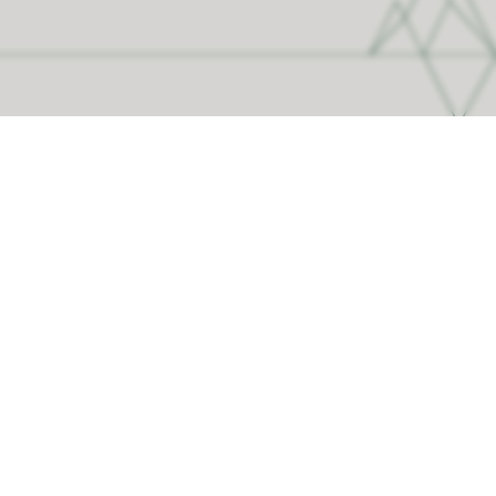
Organisasjon
Finn ansatte
For ansatte
Jobbe hos oss
Organisasjonskart
Kommunenummer: 1563