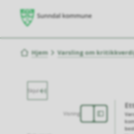
Du er her:
Hjem
Varsling om kritikkverd
Skjul
Et
Visning
Var
kom
bes