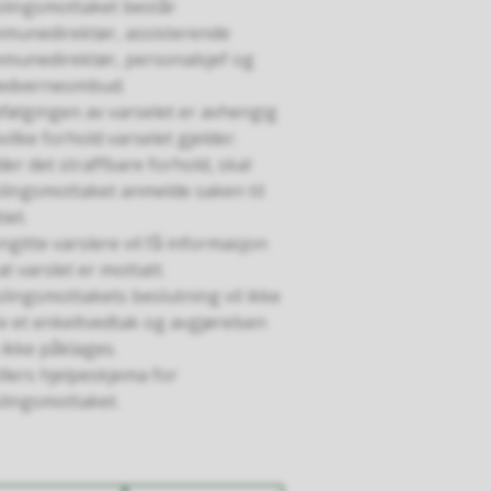
slingsmottaket består
munedirektør, assisterende
munedirektør, personalsjef og
edverneombud.
følgingen av varselet er avhengig
vilke forhold varselet gjelder.
der det straffbare forhold, skal
slingsmottaket anmelde saken til
tiet.
gitte varslere vil få informasjon
t varslet er mottatt.
lingsmottakets beslutning vil ikke
e et enkeltvedtak og avgjørelsen
ikke påklages.
llers hjelpeskjema for
slingsmottaket.