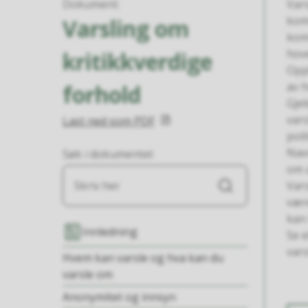
Dokument
:
Var
kom
Varsling om
kom
hov
kritikkverdige
Opp
av h
forhold
Gjel
var
Last ned som PDF
poli
Navn
Søk i dokumentet
om a
Vars
Søk
vær
kan 
Innledning
Se e
var
Hvem kan varsle og hva kan du
varsle om
Anonymitet og innsyn