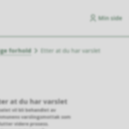
Min side
ige forhold
Etter at du har varslet
ter at du har varslet
selet vil bli behandlet av
munens varslingsmottak som
lutter videre prosess.