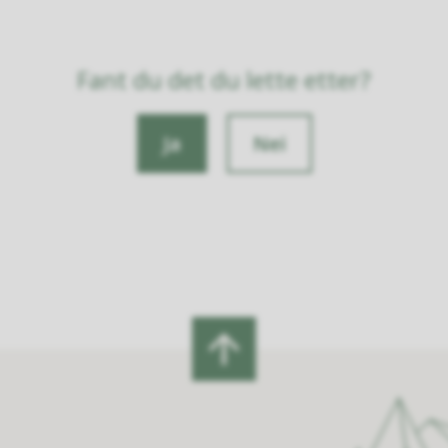
Fant du det du lette etter?
Ja
Nei