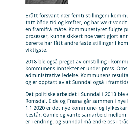
Brått forsvant nær femti stillinger i ko
tatt både tid og krefter, og har vært vondt 
en framifrå måte. Kommunestyret fulgte pro
prosesser, kunne sikkert noe vært gjort anner
berørte har fått andre faste stillinger i k
viktigste.
2018 ble også preget av omstilling i kommun
kommunens inntekter er under press. Omst
administrative ledelse. Kommunens resultat
og er opptatt av at Sunndal også i framtid
Det politiske arbeidet i Sunndal i 2018 ble
Romsdal, Eide og Fræna går sammen i ny
1.1.2020 er det nye kommune- og fylkeskart
består. Gamle og vante samarbeid mellom 
er i endring, og Sunndal må endre oss i t