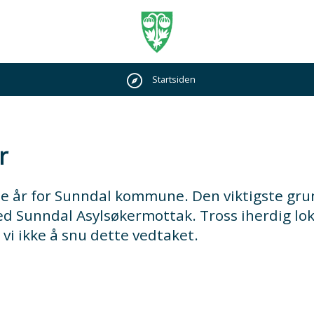
Årsmelding
Du
Startsiden
er
Sunndal
her:
kommune
r
2018
de år for Sunndal kommune. Den viktigste gru
ed Sunndal Asylsøkermottak. Tross iherdig lok
 vi ikke å snu dette vedtaket.