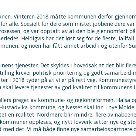
mmunen. Vinteren 2018 måtte kommunen derfor gjenn
for alle. Spesielt for dere som mistet jobbene dere var
sessen, og var opptatt av at den ble gjennomført på 
ledes. Heldigvis har det løst seg for de fleste, iallfal
ommunen, og noen har fått annet arbeid i og utenfor Sun
ens tjenester. Det skyldes i hovedsak at det blir flere
illing krever politisk prioritering og godt samarb
er i 2018 tyder på at vi er på rett veg. Kommunestyre
a skal levere tjenester av god kvalitet til kommunens 
 ellers preget av kommune- og regionreformen. Halsa og
e Hustadvika kommune, og Nesset skal inn i nye Mo
et en realitet. Nordmøre blir mindre, flere av naboen
kommuner oppløses, og nytt lovverk setter nye og s
råd med det. Vi må både finne nye samarbeidspartnere