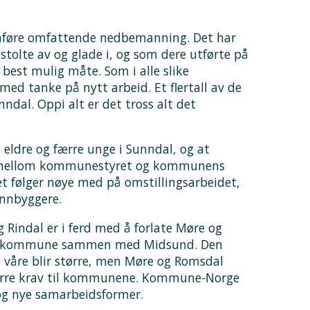
omføre omfattende nedbemanning. Det har
 stolte av og glade i, og som dere utførte på
best mulig måte. Som i alle slike
l med tanke på nytt arbeid. Et flertall av de
ndal. Oppi alt er det tross alt det
 eldre og færre unge i Sunndal, og at
eid mellom kommunestyret og kommunens
t følger nøye med på omstillingsarbeidet,
innbyggere.
 Rindal er i ferd med å forlate Møre og
lde kommune sammen med Midsund. Den
e våre blir større, men Møre og Romsdal
tørre krav til kommunene. Kommune-Norge
 og nye samarbeidsformer.