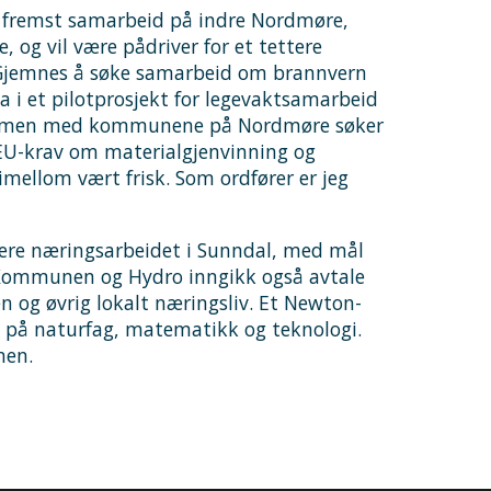
og fremst samarbeid på indre Nordmøre,
og vil være pådriver for et tettere
g Gjemnes å søke samarbeid om brannvern
a i et pilotprosjekt for legevaktsamarbeid
 Sammen med kommunene på Nordmøre søker
EU-krav om materialgjenvinning og
mellom vært frisk. Som ordfører er jeg
sere næringsarbeidet i Sunndal, med mål
 Kommunen og Hydro inngikk også avtale
og øvrig lokalt næringsliv. Et Newton-
s på naturfag, matematikk og teknologi.
men.