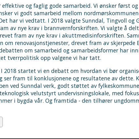
 effektive og faglig gode samarbeid. Vi ønsker først 
 ønsker vi godt samarbeid mellom nordmørskommunene, 
t har vi vedtatt. I 2018 valgte Sunndal, Tingvoll o
 av nye krav i brannvernforskriften. Vi valgte å delt
evet fram av nye krav i akuttmedisinforskriften.
n om renovasjonstjenester, drevet fram av skjerpede 
e debatten om samarbeid og samarbeidsformer har inni
t tverrpolitisk opp valgene vi har tatt.
I 2018 startet vi en debatt om hvordan vi bør organi
 ser fram til konklusjonene og resultatene av dette.
n ved Sunndal verk, godt støttet av fylkeskommunen 
 teknologisk velutstyrt undervisningslokale, med foku
dommer i bygda vår. Og framtida - den tilhører ungdom