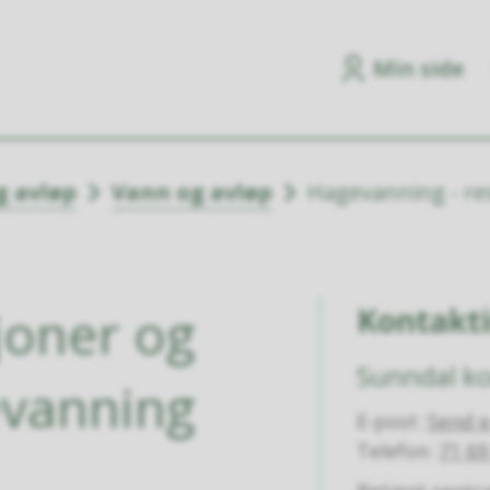
Min side
g avløp
Vann og avløp
Hagevanning - res
joner og
Kontakt
Sunndal 
evanning
E-post
Send e
Telefon
71 69