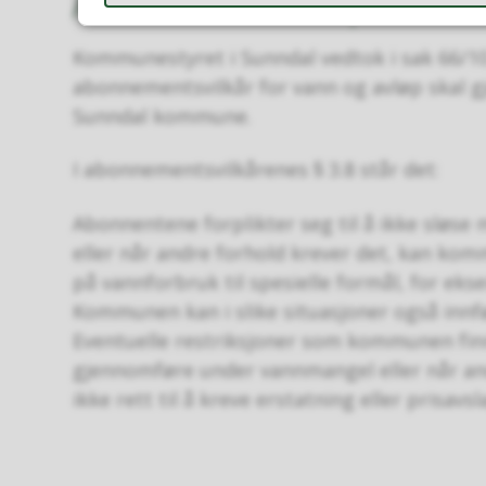
Abonnentens forpliktelse
Kommunestyret i Sunndal vedtok i sak 66/10
abonnementsvilkår for vann og avløp skal g
Sunndal kommune.
I abonnementsvilkårenes § 3.8 står det:
Abonnentene forplikter seg til å ikke sløs
eller når andre forhold krever det, kan kom
på vannforbruk til spesielle formål, for ek
Kommunen kan i slike situasjoner også innfø
Eventuelle restriksjoner som kommunen fin
gjennomføre under vannmangel eller når and
ikke rett til å kreve erstatning eller prisavsl