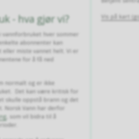
Betjent sentra
 - hva gjør vi?
Vis på kart (
i vannforbruket hver sommer
 enkelte abonnenter kan
 eller miste vannet helt. Vi er
nentene for å få ned
m normalt og er ikke
ket. Det kan være kritisk for
det skulle oppstå brann og det
et. Norsk Vann har derfor
ing
, som vil bidra til å
rioder.