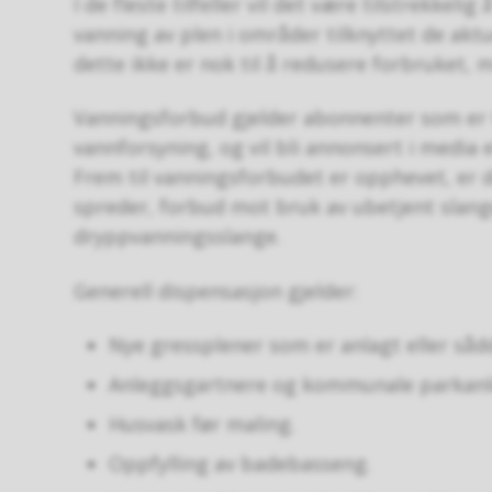
I de fleste tilfeller vil det være tilstrekkel
vanning av plen i områder tilknyttet de ak
dette ikke er nok til å redusere forbruket, 
Vanningsforbud gjelder abonnenter som er t
vannforsyning, og vil bli annonsert i media e
Frem til vanningsforbudet er opphevet, er
spreder, forbud mot bruk av ubetjent slan
dryppvanningsslange.
Generell dispensasjon gjelder:
Nye gressplener som er anlagt eller såd
Anleggsgartnere og kommunale parkanl
Husvask før maling.
Oppfylling av badebasseng.