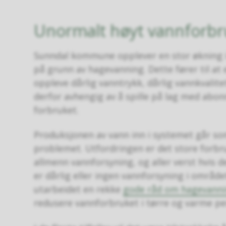
Unormalt høyt vannforbruk
Sunndal kommune opplever en stor økning 
på grunn av hagevanning. Dette fører til at
oppleve dårlig vanntrykk, dårlig vannkvalitet
derfor avhengig av å spille på lag med abon
forbruket.
Produksjonen av vann inn i systemet går so
problemet. Utfordringen er det store forbru
allmenn vannforsyning, og aller verst hvis 
er dårlig eller ingen vannforsyning i områd
utarbeidet en rekke
gode råd om hagevann
redusere vannforbruket i tørre og varme pe