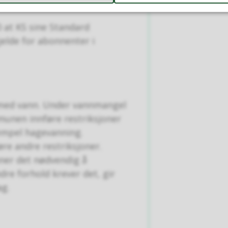
r
 at KS sine Standard
jelde for abonnenter i
e med vann. Under vannmangel
munen innføre restriksjoner
sempel hagevanning.
re andre restriksjoner.
ner det nødvendig å
re forhold krever det, gir
ag.