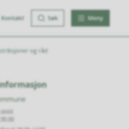
Kontakt
Søk
Meny
triksjoner og råd
informasjon
kommune
-post
 90 00