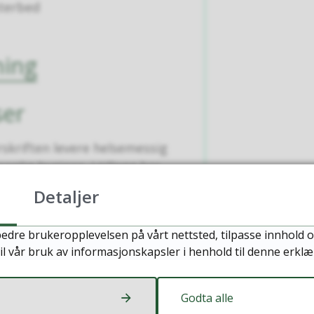
sterbed
ning
ser
orskriften levere helsemessig
onlig hygiene. I tillegg har
på tilstrekkelige mengder
Detaljer
edre brukeropplevelsen på vårt nettsted, tilpasse innhold o
 å produsere drikkevann i så
il vår bruk av informasjonskapsler i henhold til denne erklæ
e plen i tørkeperioder.
Godta alle