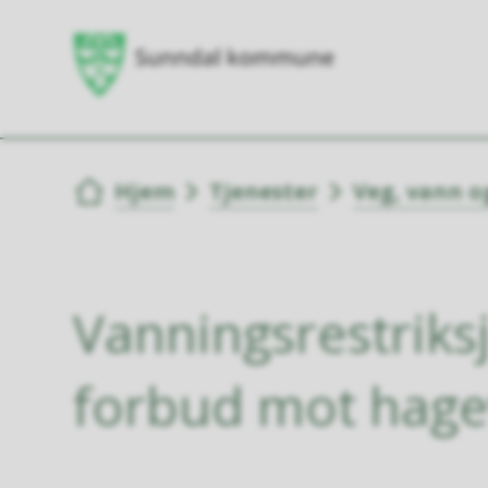
Du er her:
Hjem
Tjenester
Veg, vann o
Vanningsrestriks
forbud mot hag