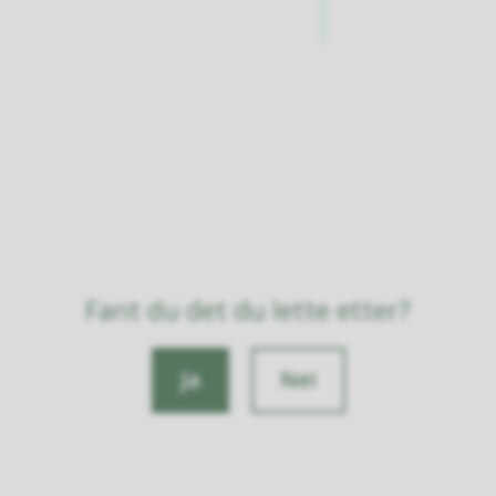
Fant du det du lette etter?
Ja
Nei