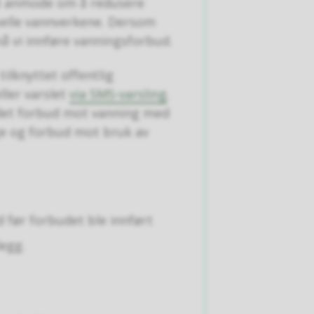
ig å anmode om å redusere
tuelle vannverkene. Dersom
må vi innføre vanningsforbud.
ilknyttet offentlig
ller varslet
via SMS-varsling
.
 det forbud mot vanning med
ge og forbud mot bruk av
d før forbudet ble innført
egg.