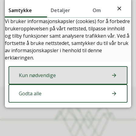
Samtykke
Detaljer
Om
Vi bruker informasjonskapsler (cookies) for å forbedre
Fant du det du lette etter?
brukeropplevelsen på vårt nettsted, tilpasse innhold
og tilby funksjoner samt analysere trafikken vår. Ved å
fortsette å bruke nettstedet, samtykker du til vår bruk
Ja
Nei
av informasjonskapsler i henhold til denne
erklæringen.
Kun nødvendige
Godta alle