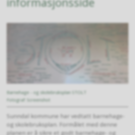
informasjonsside
Barnehage - og skolebruksplan STOLT
Screenshot
Sunndal kommune har vedtatt barnehage-
og skolebruksplan. Formålet med denne
planen er å sikre et godt barnehage- og