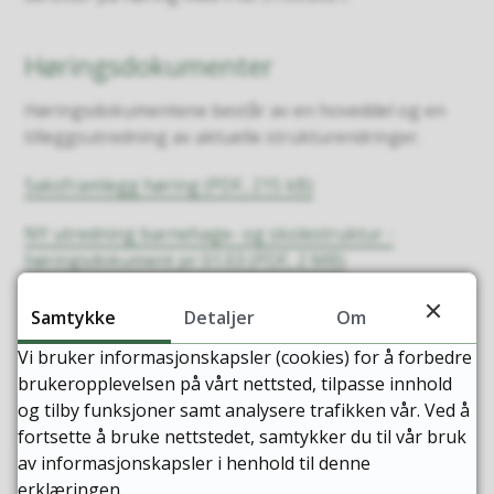
Høringsdokumenter
Høringsdokumentene består av en hoveddel og en
tilleggsutredning av aktuelle strukturendringer.
Saksframlegg høring (PDF, 215 kB)
NY utredning barnehage- og skolestruktur -
høringsdokument pr 01.03 (PDF, 2 MB)
Barnehage- og skolebruksplan -
Samtykke
Detaljer
Om
grunnlagsdokument fra KS-Konsulent 2018 (PDF, 2
Vi bruker informasjonskapsler (cookies) for å forbedre
MB)
brukeropplevelsen på vårt nettsted, tilpasse innhold
og tilby funksjoner samt analysere trafikken vår. Ved å
fortsette å bruke nettstedet, samtykker du til vår bruk
av informasjonskapsler i henhold til denne
Høringsinnspillene
erklæringen.