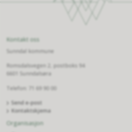
Kontakt oss
Sunndal kommune
Romsdalsvegen 2, postboks 94
6601 Sunndalsøra
Telefon: 71 69 90 00
Send e-post
Kontaktskjema
Organisasjon