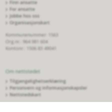
Finn ansatte
For ansatte
Jobbe hos oss
Organisasjonskart
Kommunenummer: 1563
Org.nr.: 964 981 604
Kontonr.: 1506 83 49041
Om nettstedet
Tilgjengelighetserklæring
Personvern og informasjonskapsler
Nettstedskart