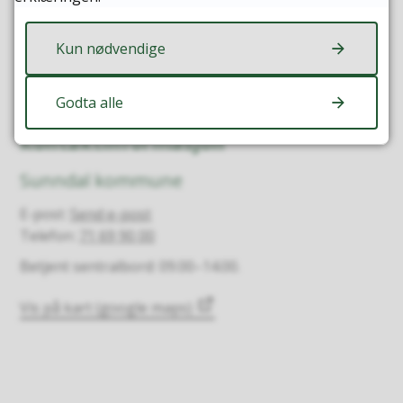
Kun nødvendige
Sist endret
04.05.2026 13:54
Godta alle
Kontaktinformasjon
Sunndal kommune
E-post
Send e-post
Telefon
71 69 90 00
Betjent sentralbord: 09.00–14.00.
Vis på kart (google maps)