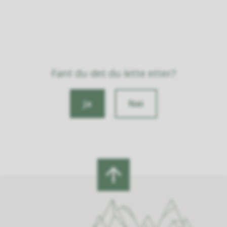
Fant du det du lette etter?
Ja
Nei