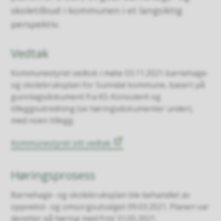
skoletilbud i kommunen i et langsiktig
perspektiv.
Vedtak
Kommunestyret vedtok i møte 03.11.2021 barnehage-
og skolebruksplan for Sunndal kommune, basert på
gunnlagsdokument fra KS-Konsulent og
tilleggsutredning (se høringsdokumenter under),
med noen tillegg.
Kommunestyret sitt vedtak
Høringsprosess
Barnehage- og skolebruksplan ble behandlet av
oppvekst- og omsorgsutvalget 09.03.2021. Planen var
deretter på høring med frist 31.05.2021.