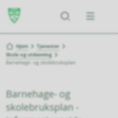
Forsiden
Du er her:
Hjem
Tjenester
Skole og utdanning
Barnehage- og skolebruksplan
Barnehage- og
skolebruksplan -