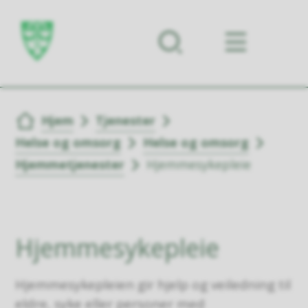
Forsiden
Du er her:
Hjem
Tjenester
Helse og omsorg
Helse og omsorg
Hjemmetjenester
Hjemmesykepleie
Hjemmesykepleie
Hjemmesykepleien gir hjelp og veiledning til
eldre, syke eller personer med