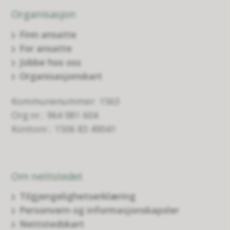
Organisasjon
Finn ansatte
For ansatte
Jobbe hos oss
Organisasjonskart
Kommunenummer: 1563
Org.nr.: 964 981 604
Kontonr.: 1506 83 49041
Om nettstedet
Tilgjengelighetserklæring
Personvern og informasjonskapsler
Nettstedskart