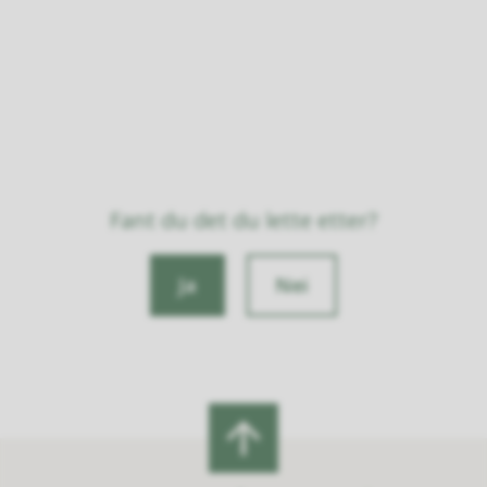
Fant du det du lette etter?
Ja
Nei