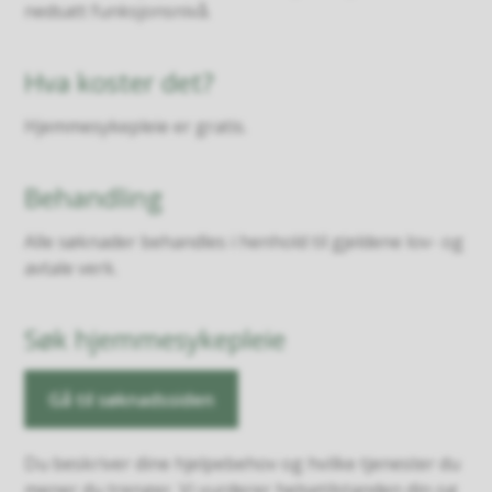
nedsatt funksjonsnivå.
Hva koster det?
Hjemmesykepleie er gratis.
Behandling
Alle søknader behandles i henhold til gjeldene lov- og
avtale verk.
Søk hjemmesykepleie
Gå til søknadssiden
Du beskriver dine hjelpebehov og hvilke tjenester du
mener du trenger. Vi vurderer helsetilstanden din og