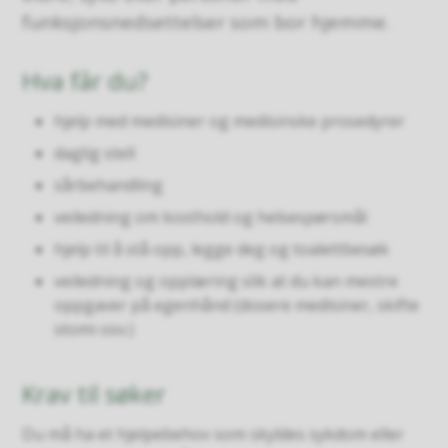
funksjonsnedsettelser som bor hjemme.
Hva får du?
hjelp med medisiner og medisinske prosedyrer
daglig stell
sårbehandling
veiledning om kosthold og helsespørsmål
hjelp til å stå opp, legge deg og toalettbesøk
veiledning og opplæring slik at du kan mestre
oppgaver på egenhånd (dosere medisiner, skifte
stomi osv.)
Krav til søker
Du må ha et hjelpebehov som skyldes sykdom eller