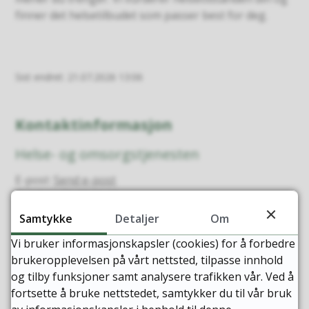
finner det helsetilbudet som passer best for deg.
Sist endret
21.07.2026 13:06
Kontaktinformasjon
Helse- og omsorgstjenesten
E-post
Send e-post
Telefon
71 69 90 00
Samtykke
Detaljer
Om
Gjeldende telefonnummer er
Sunndal kommunes sentralbord.
Vi bruker informasjonskapsler (cookies) for å forbedre
brukeropplevelsen på vårt nettsted, tilpasse innhold
Tildelingsenheten
og tilby funksjoner samt analysere trafikken vår. Ved å
fortsette å bruke nettstedet, samtykker du til vår bruk
E-post
Send e-post