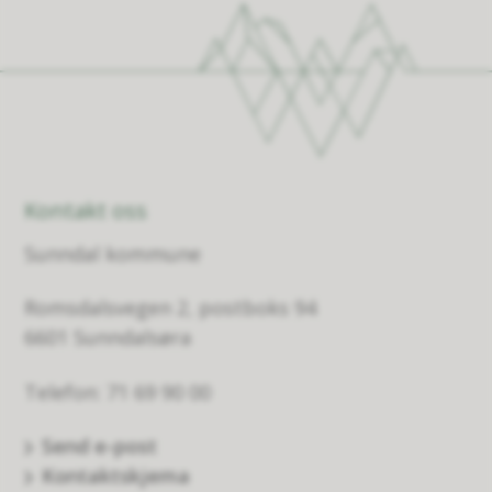
Kontakt oss
Sunndal kommune
Romsdalsvegen 2, postboks 94
6601 Sunndalsøra
Telefon: 71 69 90 00
Send e-post
Kontaktskjema