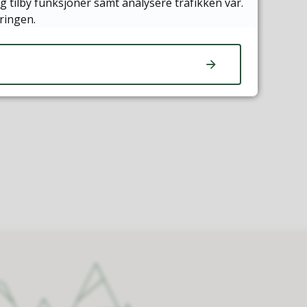
g tilby funksjoner samt analysere trafikken vår.
ringen.