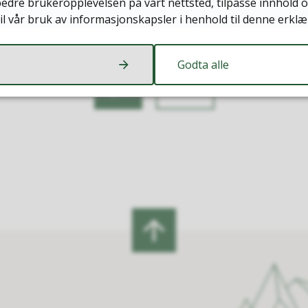
edre brukeropplevelsen på vårt nettsted, tilpasse innhold o
il vår bruk av informasjonskapsler i henhold til denne erklæ
Fant du det du lette etter?
Godta alle
Ja
Nei