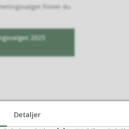
ametingsvalget finner du
ingsvalget 2025
Detaljer