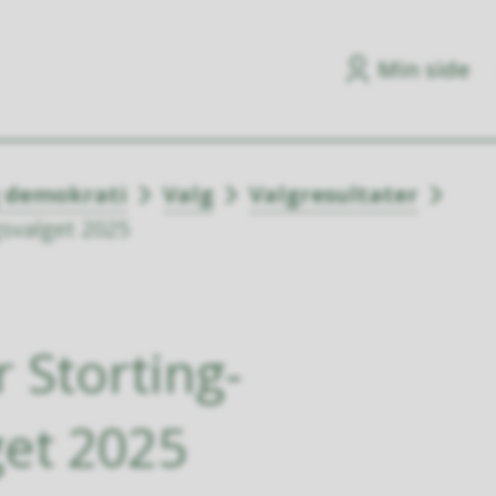
Min side
g demokrati
Valg
Valgresultater
gsvalget 2025
r Storting-
get 2025