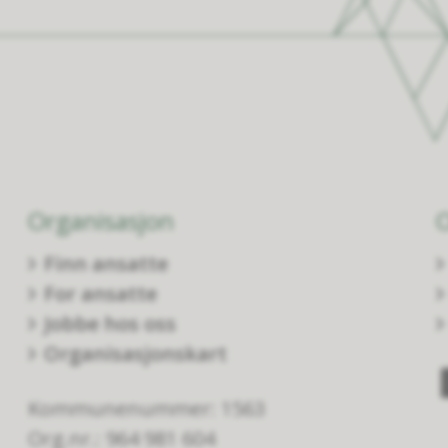
Organisasjon
Finn ansatte
For ansatte
Jobbe hos oss
Organisasjonskart
Kommunenummer: 1563
Org.nr.: 964 981 604