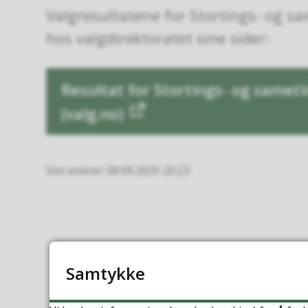
Valgresultatene for Stortings- og s
hos valgdirektoratet sine sider:
Resultat for Stortings- og samet
(valg.no)
Sist endret
08.09.2025 20:23
Samtykke