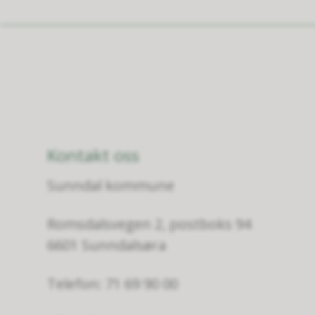
Kontakt oss
Sunndal kommune
Romsdalsvegen 2, postboks 94
6601 Sunndalsøra
Telefon: 71 69 90 00