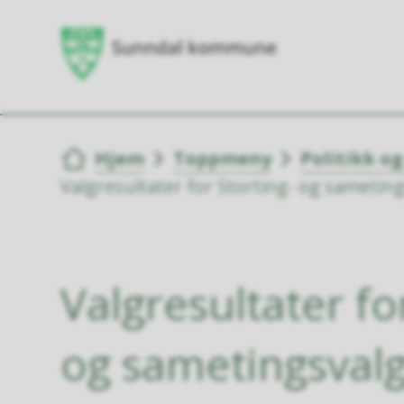
Du er her:
Hjem
Toppmeny
Politikk o
Valgresultater for Storting- og sametin
Valgresultater fo
og sametingsval