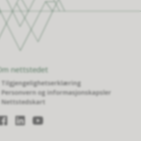
Om nettstedet
Tilgjengelighetserklæring
Personvern og informasjonskapsler
Nettstedskart