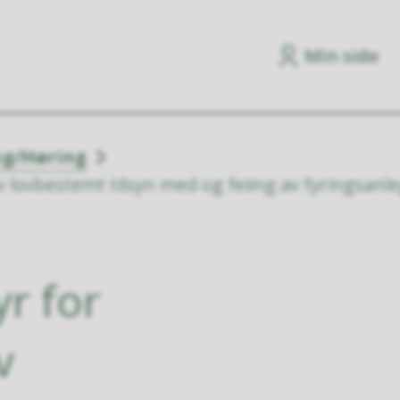
Min side
ng/Høring
 lovbestemt tilsyn med og feiing av fyringsanl
yr for
v