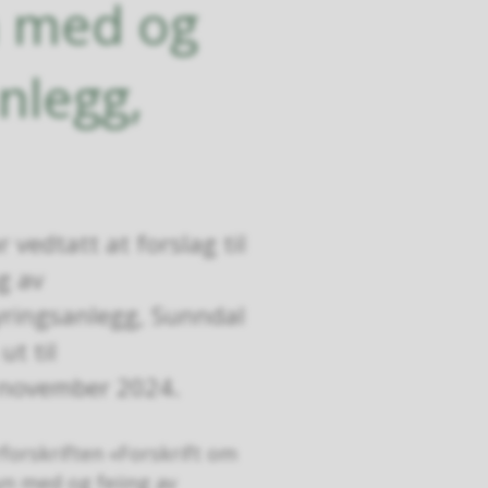
n med og
anlegg,
 vedtatt at forslag til
g av
fyringsanlegg, Sunndal
t til
. november 2024.
rforskriften «Forskrift om
yn med og feiing av