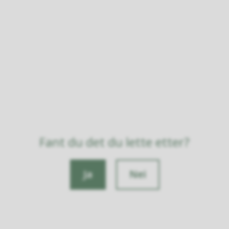
Fant du det du lette etter?
Ja
Nei