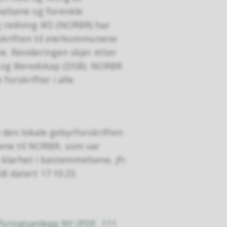
melsene og forenkle
 redning IKS (NORBR) har
rskriften til eierkommunene
. Revideringen skjer etter
t og Beredskap (DSB). NORBR
forskrifter i alle
 den lokale gebyrforskriften
nene til NORBR, som var
 klarhet i bestemmelsene, jfr.
B datert 17.10.23.
 fyringsanlegg NY
(PDF, 111