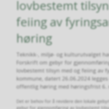
lovbestemt tilsy
feiing av fyrings
høring
Teknikk-, miljø- og kulturutvalget har
Forskrift om gebyr for gjennomførin
lovbestemt tilsyn med og feiing av 
kommune, datert 26.06.2024 legges u
offentlig høring med høringsfrist 6
Det er behov for å revidere den lokale geby
gebyr for gjennomføring av lovbestemt tils