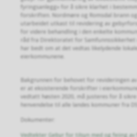
fyringsanlegg» for å sikre klarhet i bestem
forskriften. Nordmøre og Romsdal brann og
utarbeidet utkast til revidering av gebyrfo
for videre behandling i den enkelte kommune
råd fra Direktoratet for Samfunnssikkerhe
har bedt om at det vedtas likelydende lokale 
eierkommunene.
Bakgrunnen for behovet for revideringen av
er at eksisterende forskrifter i eierkommu
vedtatt høsten 2020, må justeres for å sikre
henvendelse til alle landes kommuner fra DS
Dokumenter:
Vedtekter Gebyr for tilsyn med og feiing av