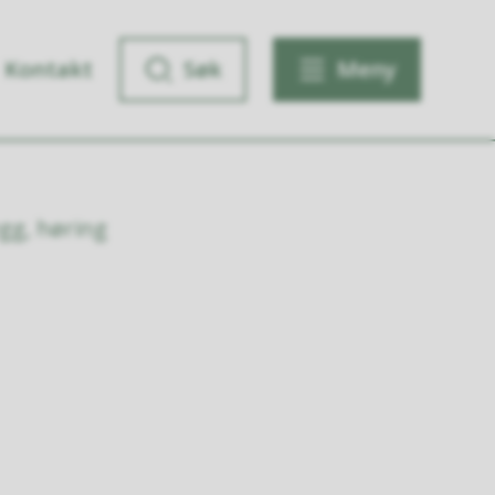
Kontakt
Søk
Meny
egg, høring