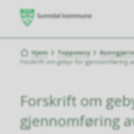
Du er her:
Hjem
Toppmeny
Kunngjøri
Forskrift om gebyr for gjennomføring av
Forskrift om geb
gjennomføring a