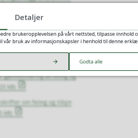
Detaljer
 for behandling i kommunen
edre brukeropplevelsen på vårt nettsted, tilpasse innhold o
il vår bruk av informasjonskapsler i henhold til denne erklæ
r gjennomføring av feiing og
8 MB)
Godta alle
r gjennomføring av feiing og
23 kB)
krifter om feiing og tilsyn
5 kB)