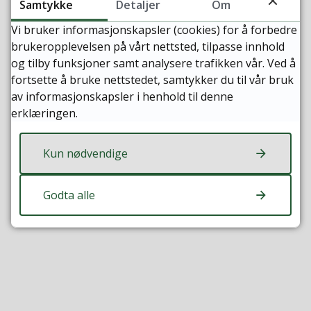
Kontaktinformasjon
Samtykke
Detaljer
Om
Politisk sekretariat
Vi bruker informasjonskapsler (cookies) for å forbedre
brukeropplevelsen på vårt nettsted, tilpasse innhold
Telefon
90 62 97 83
og tilby funksjoner samt analysere trafikken vår. Ved å
Mobil
94 88 95 64
fortsette å bruke nettstedet, samtykker du til vår bruk
av informasjonskapsler i henhold til denne
Åpningstider
erklæringen.
Mandag – fredag:
Kun nødvendige
Rådhuset er åpent fra 09.00-15.00
Godta alle