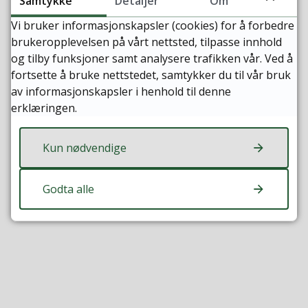
Samtykke
Detaljer
Om
Kontaktinformasjon
Vi bruker informasjonskapsler (cookies) for å forbedre
brukeropplevelsen på vårt nettsted, tilpasse innhold
Sunndal kommune
og tilby funksjoner samt analysere trafikken vår. Ved å
fortsette å bruke nettstedet, samtykker du til vår bruk
E-post
Send e-post
av informasjonskapsler i henhold til denne
Telefon
71 69 90 00
erklæringen.
Betjent sentralbord: 09.00–14.00.
Kun nødvendige
Vis på kart (google maps)
Godta alle