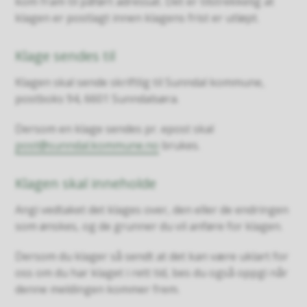
kom fram til påført adressat. Det er tilstrekkelig at
klagen er postlagt innen klagens frist er utløpt.
Klage sendes til
Klagen skal sende skriftlig til Sunndal kommune,
postboks 94, 6601 Sunndalsøra.
Dersom en klage sendes pr. epost skal
post@sunndal.kommune.no
brukes.
Klagen skal inneholde
Angi vedtaket det klages over, den eller de endringen
som ønskes, og de grunner du vil anføre for klagen.
Dersom du klager så sendt at det kan være uklart for
oss om du har klaget i rett tid, bes du også oppgi når
denne meldingen kommer frem.