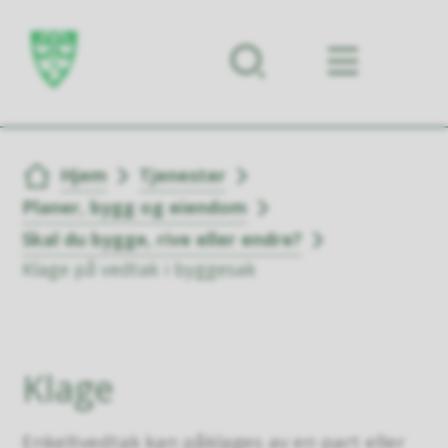
Forsiden
Du er her:
Hjem
Tjenester
Planer, bygg og eiendom
Skal du bygge, rive eller endre?
Klage på vedtak i byggesak
Klage
Enkeltvedtak kan påklages av en part eller