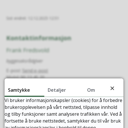
Sist endret
12.12.2025 12:51
Kontaktinformasjon
Frank Fredsvold
byggesaksrådgiver
E-post
Send e-post
Mobil
90 13 45 20
Samtykke
Detaljer
Om
Marit Hagen
Vi bruker informasjonskapsler (cookies) for å forbedre
byggesaksrådgiver
brukeropplevelsen på vårt nettsted, tilpasse innhold
E-post
Send e-post
og tilby funksjoner samt analysere trafikken vår. Ved å
Mobil
90 11 04 01
fortsette å bruke nettstedet, samtykker du til vår bruk
av informasjonskapsler i henhold til denne