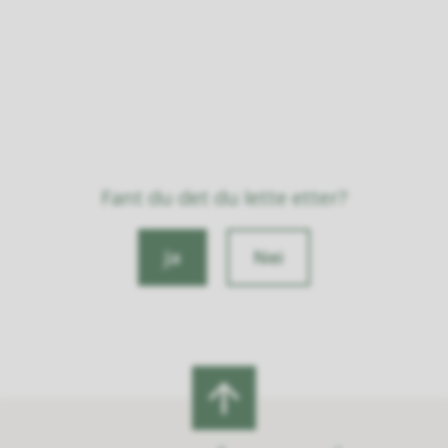
Fant du det du lette etter?
Ja
Nei