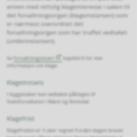
annen med rettslig klageinteresse i saken til
det forvaltningsorgan (klageinstansen) som
er nærmest overordnet det
forvaltningsorgan som har truffet vedtaket
(underinstansen).
Se
forvaltningsloven
kapittel 6 for mer
informasjon om klage.
Klageinstans
I byggesaker kan vedtaket påklages til
Statsforvaltaren i Møre og Romsdal.
Klagefrist
Klagefristen er 3 uker regnet fra den dagen brevet