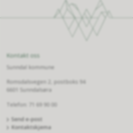
Kontakt oss
Sunndal kommune
Romsdalsvegen 2, postboks 94
6601 Sunndalsøra
Telefon: 71 69 90 00
Send e-post
Kontaktskjema