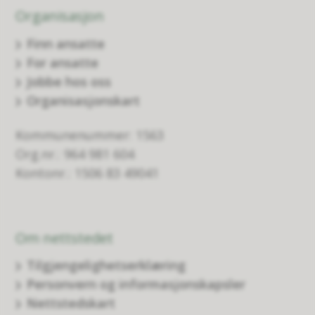
Organisasjon
Finn ansatte
For ansatte
Jobbe hos oss
Organisasjonskart
Kommunenummer: 1563
Org.nr.: 964 981 604
Kontonr.: 1506 83 49041
Om nettstedet
Tilgjengelighetserklæring
Personvern og informasjonskapsler
Nettstedskart