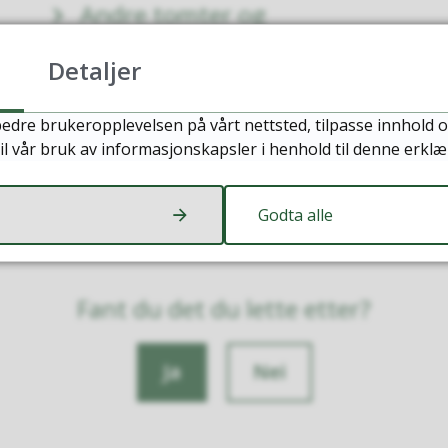
Andre tomter og
boligprosjekter
Detaljer
edre brukeropplevelsen på vårt nettsted, tilpasse innhold o
il vår bruk av informasjonskapsler i henhold til denne erklæ
Godta alle
Fant du det du lette etter?
Ja
Nei