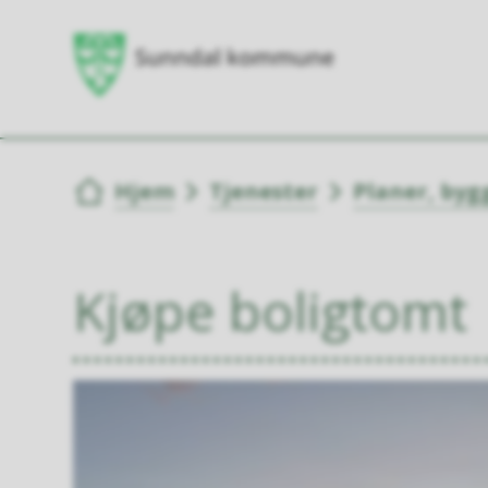
Du er her:
Hjem
Tjenester
Planer, byg
Kjøpe boligtomt