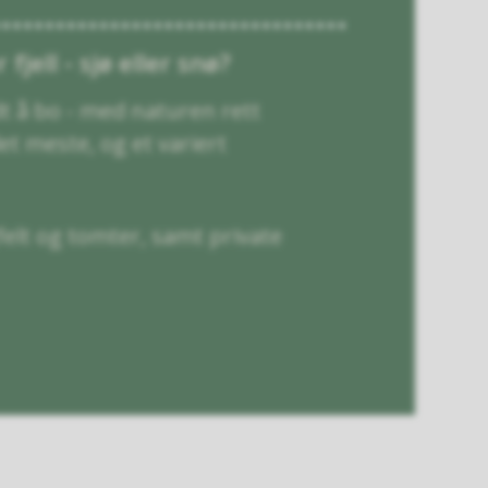
fjell - sjø eller snø?
dt å bo - med naturen rett
et meste, og et variert
elt og tomter, samt private