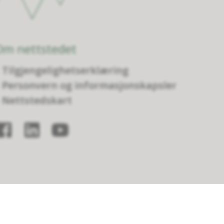
Om nettstedet
Tilgjengelighetserklæring
Personvern og informasjonskapsler
Nettstedskart