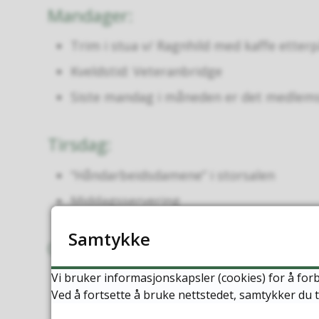
Mandager:
Trim i stua v/ Ragnhild med kaffe etter
Kveldstid: Veteranbridge
Siste mandag i måneden er det medlem
Tirsdag:
“Håndarbeidsdamene” i storsalen
Middagsservering
Samtykke
Onsdag
Vi bruker informasjonskapsler (cookies) for å forb
Seniornett har datakafè i Kilurda
Ved å fortsette å bruke nettstedet, samtykker du t
Medlemsmøte i LHL en gang i måneden