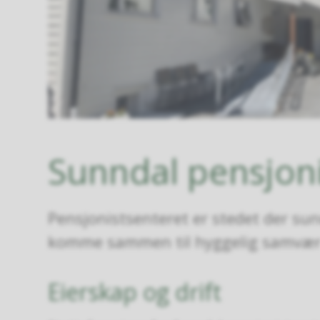
Sunndal pensjon
Pensjonistsenteret er stedet der su
komme sammen til hyggelig samvær o
Eierskap og drift