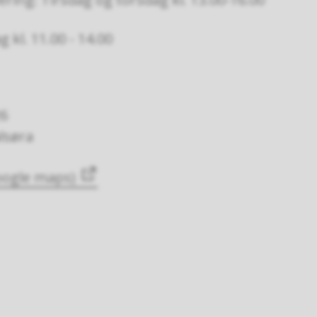
 kl. 11.00 - 14.00
26
lsøra
google maps)