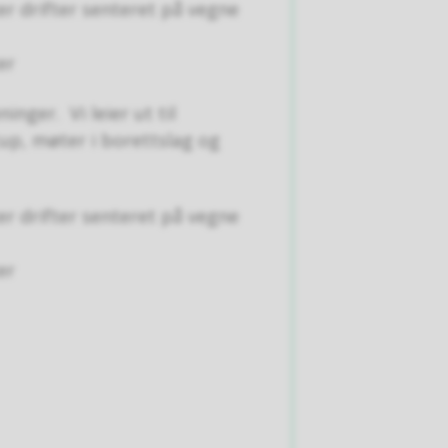
er drifter senteret på vegne
er
ninger. Vi leier ut til
up, møter i borettslag og
er drifter senteret på vegne
er