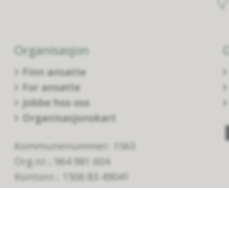
Organisasjon
Finn ansatte
For ansatte
Jobbe hos oss
Organisasjonskart
Kommunenummer: 1563
Org.nr.: 964 981 604
Kontonr.: 1506 83 49041