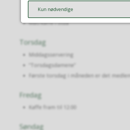
Aktivitetsgruppa i pensjonistforeningen
Kun nødvendige
siste onsdag i måneden.
Mat/kaffe i stua
Torsdag
Middagsservering
“Torsdagsdamene”
Første torsdag i måneden er det medl
Fredag
Kaffe fram til 12.00
Søndag