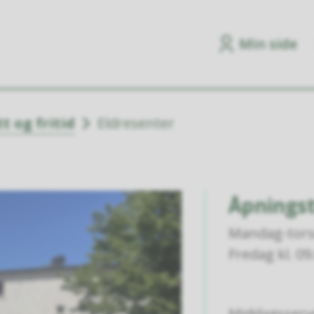
Min side
tt og fritid
Eldresenter
Åpningst
Mandag-torsd
Fredag kl. 09
Middagsserve