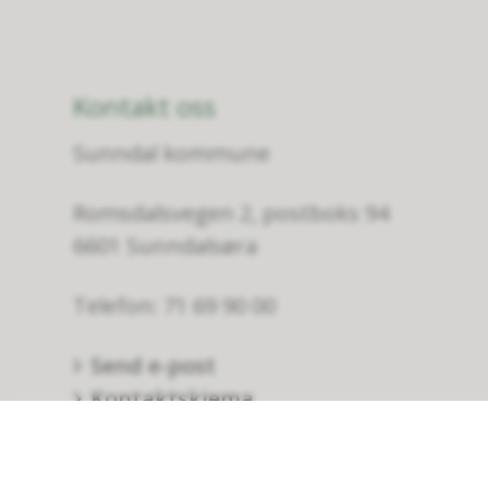
Kontakt oss
Sunndal kommune
Romsdalsvegen 2, postboks 94
6601 Sunndalsøra
Telefon: 71 69 90 00
Send e-post
Kontaktskjema