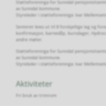
Støtteforeninga for Sunndal pensjonistsent
av Sunndal kommune.
Styreleder i støtteforeninga: Ivar Mellemset
Senteret leies ut til 8 forskjellige lag og fore
konfirmasjon, barnedåp, bursdager, Hydroc
andre møter.
Støtteforeninga for Sunndal pensjonistsent
av Sunndal kommune.
Styreleder i støtteforeninga: Ivar Mellemset
Aktiviteter
Fri bruk av trimrom