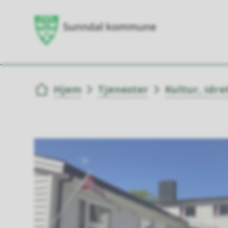
Du er her:
Hjem
Tjenester
Kultur, idre