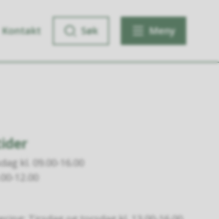
Kontakt
Søk
Meny
ider
ag kl. 09.00-16.00
.00-12.00
ring: Tirsdag og torsdag kl. 13.00-16.00