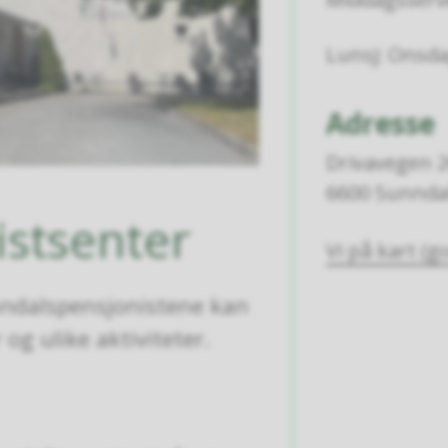
Lunsj: Onsdag
Adresse
Drivavegen 
6600 Sunnda
istsenter
Vi på kart (
nndalspensjonistene kan
g ulike aktiviteter.