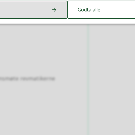
 bruker Kilurda og storsalen
Godta alle
emsmøte revmatikerne