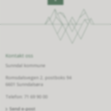
Kontakt oss
Sunndal kommune
Romsdalsvegen 2, postboks 94
6601 Sunndalsøra
Telefon: 71 69 90 00
Send e-post