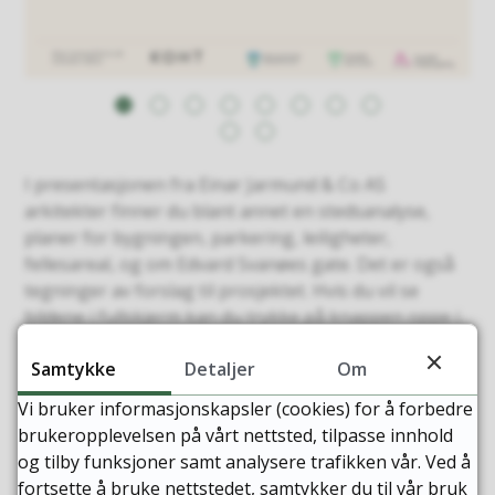
I presentasjonen fra Einar Jarmund & Co AS
arkitekter finner du blant annet en stedsanalyse,
planer for bygningen, parkering, leiligheter,
fellesareal, og om Edvard Svanøes gate. Det er også
tegninger av forslag til prosjektet. Hvis du vil se
bildene i fullskjerm kan du trykke på knappen oppe i
venstre hjørne etter at du har klikket deg inn på
Samtykke
Detaljer
Om
bildegallerivisningen.
Vi bruker informasjonskapsler (cookies) for å forbedre
brukeropplevelsen på vårt nettsted, tilpasse innhold
og tilby funksjoner samt analysere trafikken vår. Ved å
Sist endret
26.06.2026 12:17
fortsette å bruke nettstedet, samtykker du til vår bruk