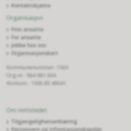
Kontaktskjema
Organisasjon
Finn ansatte
For ansatte
Jobbe hos oss
Organisasjonskart
Kommunenummer: 1563
Org.nr.: 964 981 604
Kontonr.: 1506 83 49041
Om nettstedet
Tilgjengelighetserklæring
Personvern og informasjonskapsler