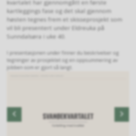
kvartalet har gjennomgått en første
kartleggings fase og det skal gjennom
høsten tegnes frem et skisseprosjekt som
vil bli presentert under Eldreuka på
Sunndalsøra i uke 40.
I presentasjonen under finner du beskrivelser og
tegninger av prosjektet og en oppsummering av
jobben som er gjort så langt.