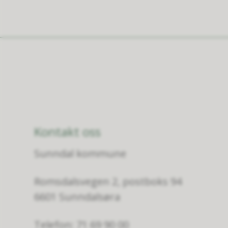
Kontakt oss
Sunndal kommune
Romsdalsvegen 2, postboks 94
6601 Sunndalsøra
Telefon: 71 69 90 00