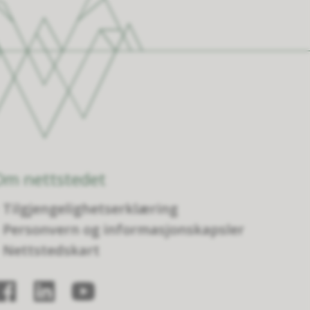
Om nettstedet
Tilgjengelighetserklæring
Personvern og informasjonskapsler
Nettstedskart