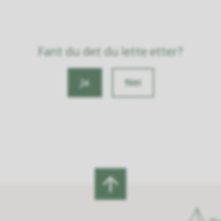
Fant du det du lette etter?
Ja
Nei