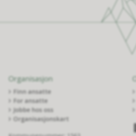
Organisasjon
Finn ansatte
For ansatte
Jobbe hos oss
Organisasjonskart
Kommunenummer: 1563