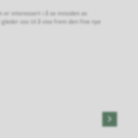
 er interessert i å se innsiden av
gleder oss til å vise frem den fine nye