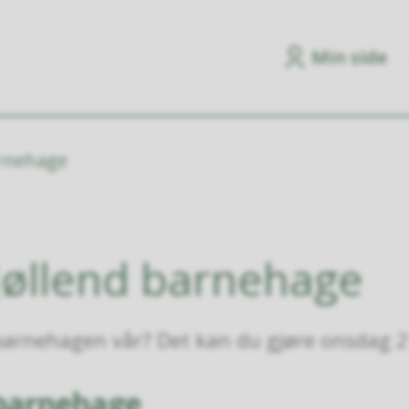
Min side
arnehage
jøllend barnehage
 barnehagen vår? Det kan du gjøre onsdag 2
 barnehage