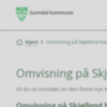
Du er her:
Hjem
Omvisning på Skjøllend b
Omvisning på Sk
Vil du se innsiden av den flotte nye
Omvisning på Skjøllend