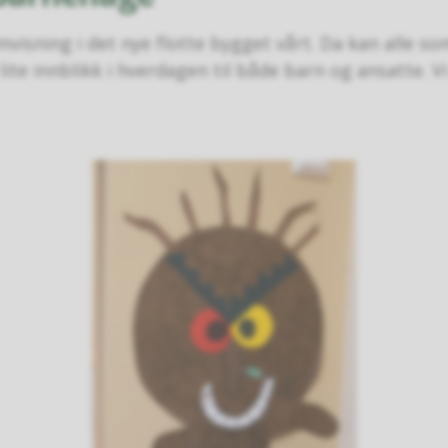
visning i det nye flotte bygget vårt. Da kan alle som
te innblikk i hverdagen til både barn og ansatte. Vi 