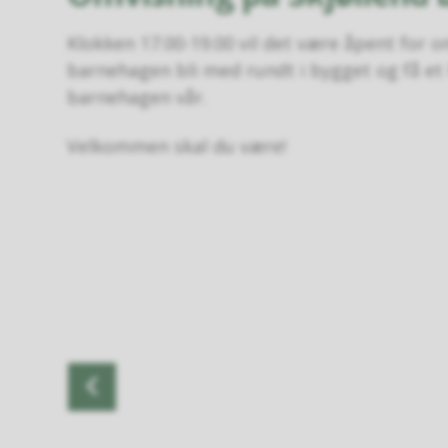
Klokken 17.00-19.00 vil det være åpent for om
barnehagen bli med rundt i bygget og få et li
barnehagen vår.
Velkommen skal du være!