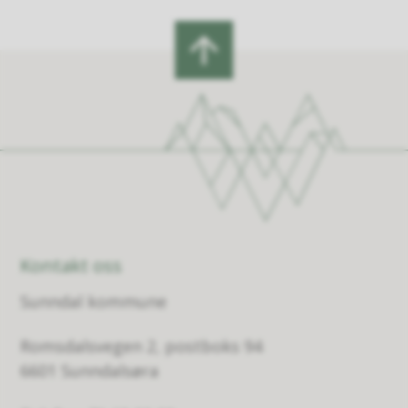
Kontakt oss
Sunndal kommune
Romsdalsvegen 2, postboks 94
6601 Sunndalsøra