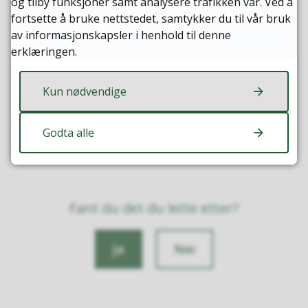
og tilby funksjoner samt analysere trafikken vår. Ved å
fortsette å bruke nettstedet, samtykker du til vår bruk
Publisert
12.02.2025 09:00
av informasjonskapsler i henhold til denne
erklæringen.
Kun nødvendige
Godta alle
Fant du det du lette etter?
Ja
Nei