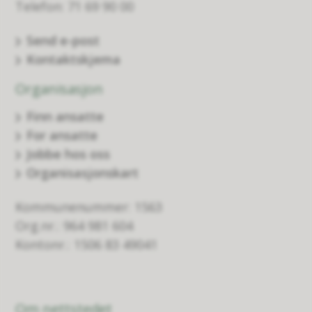
Telefon: 71 69 90 00
Send e-post
Kontaktskjema
Organisasjon
Finn ansatte
For ansatte
Jobbe hos oss
Organisasjonskart
Kommunenummer: 1563
Org.nr.: 964 981 604
Kontonr.: 1506 83 49041
Om nettstedet