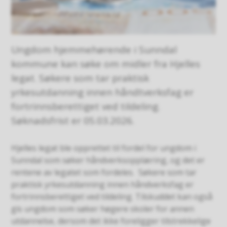
Ungdom hjemmehørende i Sunndal
kommune kan søke om midler fra Hjelles
legat. Søkere som tar praktisk
yrkesutdanning innen håndtverksfag er
fortrinnsberettiget ved tildeling.
Søknadsfrist er 05.03.2026.
Hjelles legat ble opprettet til fordel for ungdom i
Sunndal som søker håndverksopplæring, og det er
rentene av legatet som fordeles. Søkere som tar
praktisk yrkesutdanning innen håndverksfag er
fortrinnsberettiget ved tildeling. Tilskuddet kan også
gis ungdom som søker høgere skoler for annen
utdannelse, dersom det ikke foreligger tilstrekkelige