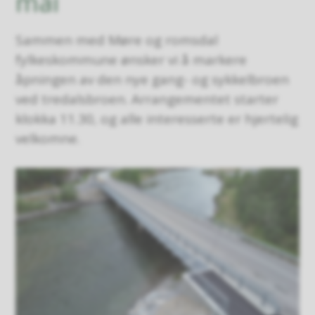
mai
Sammen med Møre og romsdal
fylkeskommune ønsker vi å markere
åpningen av den nye gang- og sykkelbroen
ved tredalsbroen. Arrangementet starter
klokka 11.30, og alle interesserte er hjertelig
velkomne.