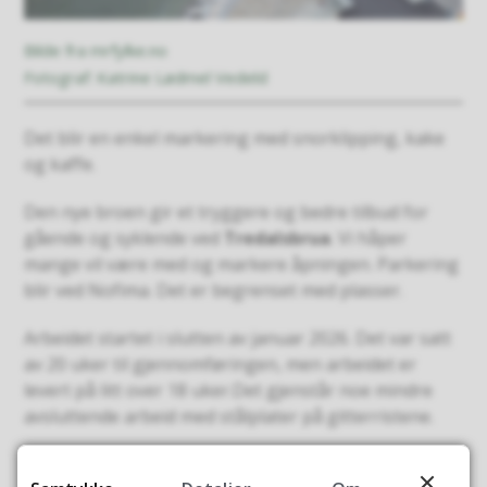
Bilde fra mrfylke.no
Katrine Lødmel Vedeld
Det blir en enkel markering med snorklipping, kake
og kaffe.
Den nye broen gir et tryggere og bedre tilbud for
gående og syklende ved
Tredalsbrua
. Vi håper
mange vil være med og markere åpningen. Parkering
blir ved Nofima. Det er begrenset med plasser.
Arbeidet startet i slutten av januar 2026. Det var satt
av 20 uker til gjennomføringen, men arbeidet er
levert på litt over 18 uker.Det gjenstår noe mindre
avsluttende arbeid med stålplater på gitterristene.
Den hengende gangbanen veier om lag 3,5 tonn, i