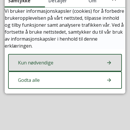
Samtykke
Detaljer
Om
tillegg til rekkverk. Prosjekteringen har vært
krevende fordi den eksisterende Tredalsbrua har
Vi bruker informasjonskapsler (cookies) for å forbedre
mye trafikk.
brukeropplevelsen på vårt nettsted, tilpasse innhold
og tilby funksjoner samt analysere trafikken vår. Ved å
Lokal graventreprenør
Bredesen Maskin
har vært
fortsette å bruke nettstedet, samtykker du til vår bruk
involvert i arbeidet.
av informasjonskapsler i henhold til denne
erklæringen.
Sist endret
27.05.2026 16:41
Kun nødvendige
Godta alle