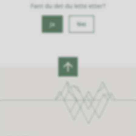
Fant du det du lette etter?
Ja
Nei