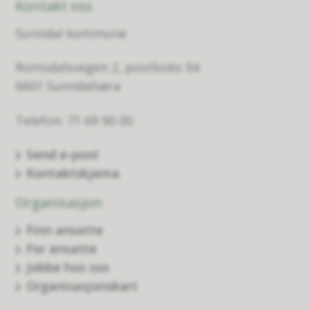
Kontakt oss
Sunndal kommune
Romsdalsvegen 2, postboks 94
6601 Sunndalsøra
Telefon: 71 69 90 00
Send e-post
Kontaktskjema
Organisasjon
Finn ansatte
For ansatte
Jobbe hos oss
Organisasjonskart