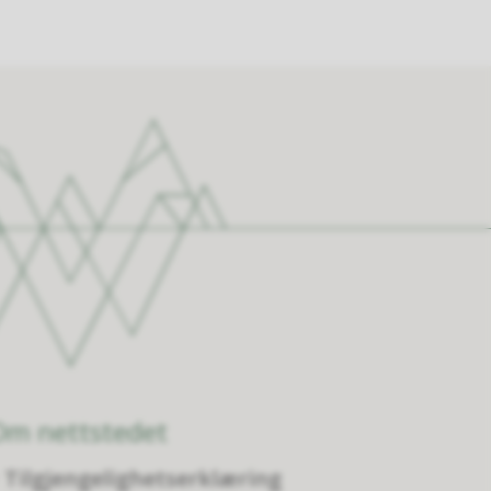
Om nettstedet
Tilgjengelighetserklæring