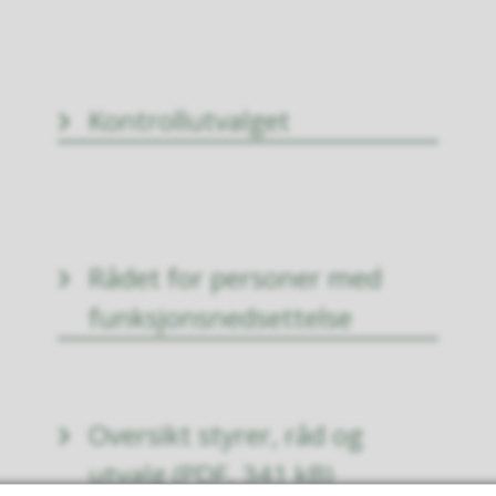
Kontrollutvalget
Rådet for personer med
funksjonsnedsettelse
Oversikt styrer, råd og
utvalg
(PDF, 341 kB)