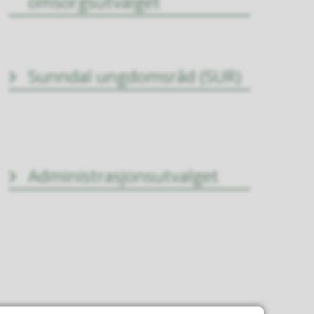
omsorgsutvalget
Sunndal ungdomsråd (SUR)
Administrasjonsutvalget