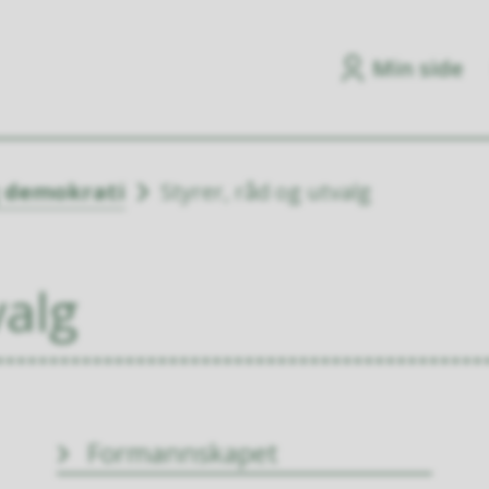
Min side
g demokrati
Styrer, råd og utvalg
valg
Formannskapet