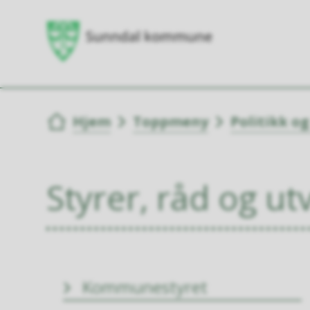
Du er her:
Hjem
Toppmeny
Politikk o
Styrer, råd og ut
Kommunestyret