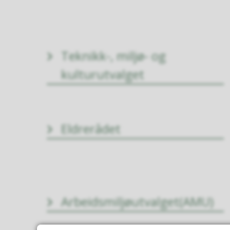
Teknikk-, miljø- og
kulturutvalget
Eldrerådet
Arbeidsmiljøutvalget(AMU)