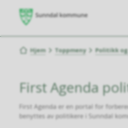
Du er her:
Hjem
Toppmeny
Politikk o
First Agenda poli
First Agenda er en portal for forber
benyttes av politikere i Sunndal ko