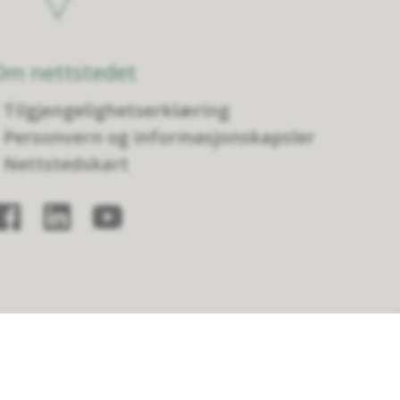
Om nettstedet
Tilgjengelighetserklæring
Personvern og informasjonskapsler
Nettstedskart