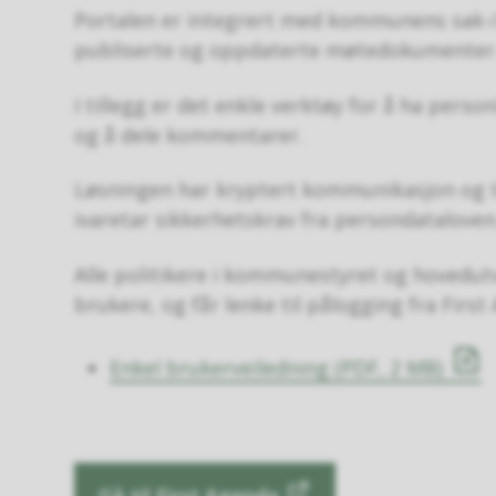
Portalen er integrert med kommunens sak-/ar
publiserte og oppdaterte møtedokumenter
I tillegg er det enkle verktøy for å ha pers
og å dele kommentarer.
Løsningen har kryptert kommunikasjon og t
ivaretar sikkerhetskrav fra persondataloven
Alle politikere i kommunestyret og hovedut
brukere, og får lenke til pålogging fra First
Enkel brukerveiledning
(PDF, 2 MB)
Gå til First Agenda