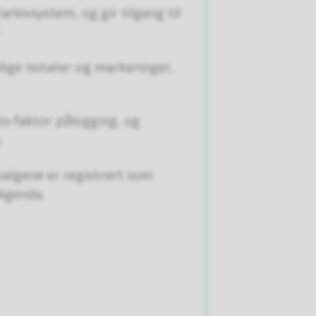
kivsystem, og gir tilgang til
.
onlige notater og markeringer,
o-faktor pålogging, og
.
valgene er registrert som
 Agenda.