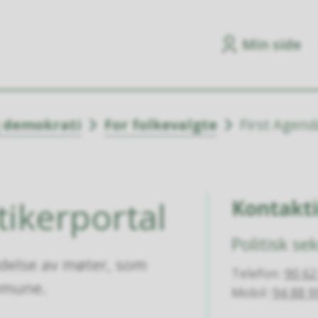
Min side
g demokrati
For folkevalgte
First Agend
tikerportal
Kontakt
Politisk se
edelse av møter, som
Telefon
90 62
mmune.
Mobil
94 88 9