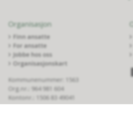
Organisasjon
Finn ansatte
For ansatte
Jobbe hos oss
Organisasjonskart
Kommunenummer: 1563
Org.nr.: 964 981 604
Kontonr.: 1506 83 49041