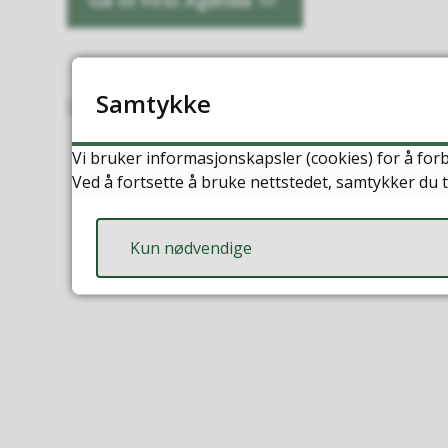
Samtykke
Sist endret
10.12.2025 10:00
Vi bruker informasjonskapsler (cookies) for å forb
Ved å fortsette å bruke nettstedet, samtykker du t
Kun nødvendige