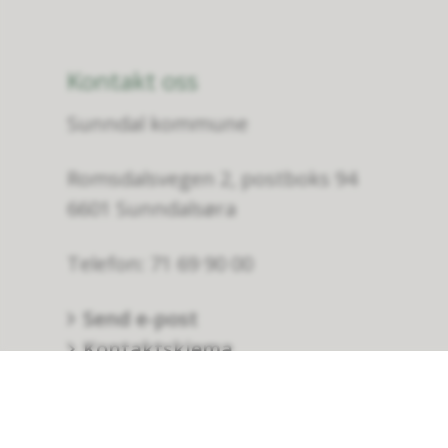
Kontakt oss
Sunndal kommune
Romsdalsvegen 2, postboks 94
6601 Sunndalsøra
Telefon: 71 69 90 00
Send e-post
Kontaktskjema