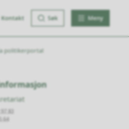
Kontakt
Søk
Meny
a politikerportal
informasjon
kretariat
 97 83
5 64