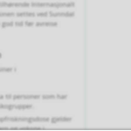
ilhørende Internasjonalt
ksinen settes ved Sunndal
 god tid før avreise
m
iner i
a til personer som har
isikogrupper.
pfriskningsdose gjelder
arn og voksne i