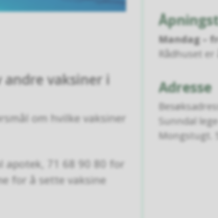
Åpningst
Mandag – f
Rådhuset er 
 andre vaksiner i
Adresse
Besøksadres
rsmål om hvilke vaksiner
Sunndal lege
Mongstugt. 
 apotek, 71 68 90 80 for
me for å sette vaksine