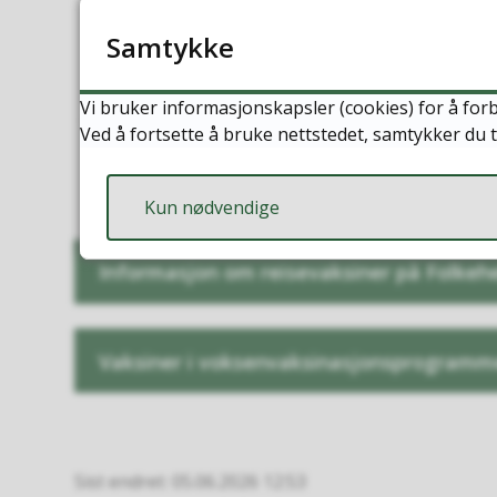
risikogrupper. Alle mellom 65-74 
Samtykke
gjennom vaksinasjonsprogrammet
Vi bruker informasjonskapsler (cookies) for å forb
Vaksine mot pneumokokk til perso
Ved å fortsette å bruke nettstedet, samtykker du t
senere fra det kalenderåret de fyl
Kun nødvendige
Informasjon om reisevaksiner på Folkehel
Vaksiner i voksenvaksinasjonsprogramme
Sist endret
05.06.2026 12:53