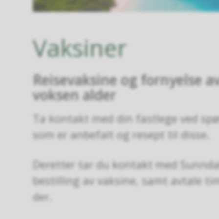
Vaksiner
Reisevaksine og fornyelse av
voksen alder
Ta kontakt med din fastlege ved spø
som er anbefalt og resept til disse.
Deretter tar du kontakt med Sunndal
bestilling av vaksine, samt avtale ti
der.