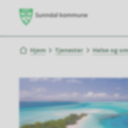
Du er her:
Hjem
Tjenester
Helse og o