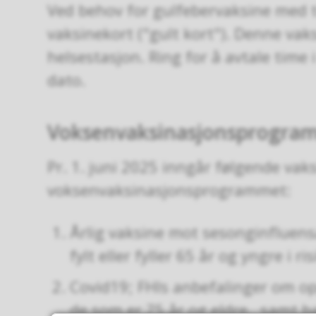
Ved behov for gulfebervaksine med t
vaksinekort ("gult kort"). Denne va
helsestasjon. Ring for å avtale time i
dato.
Voksenvaksinasjonsprogra
Pr. 1. juni 2025 inngår følgende vaks
voksenvaksinasjonsprogrammet:
Årlig vaksine mot sesonginfluens
fylt eller fyller 65 år og yngre i r
Covid19; FHIs anbefalinger om op
de som er 75 år og eldre, samt b