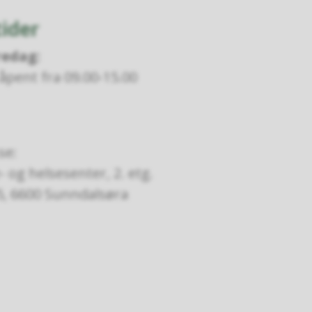
ider
redag:
åpent fra 09.00-15.00
se:
- og helsesenter, 2. etg.
5, 6600 Sunndalsøra