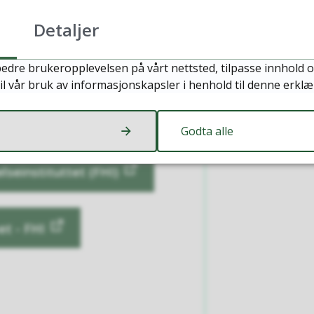
år kan likevel få vaksine
Detaljer
 hvis de selv ønsker.
edre brukeropplevelsen på vårt nettsted, tilpasse innhold o
ner født i 1960 eller
il vår bruk av informasjonskapsler i henhold til denne erklæ
ler 65 år.
Godta alle
seinstituttet (FHI)
t - FHI