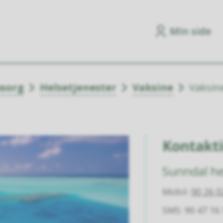
Min side
msorg
Helsetjenester
Vaksine
Vaksin
Kontakt
Sunndal he
Mobil
90 26 0
SMS: 90 47 16