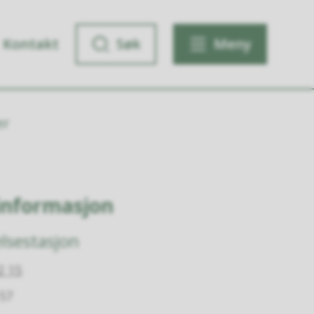
Kontakt
Søk
Meny
er
informasjon
lsestasjon
2 15
 57