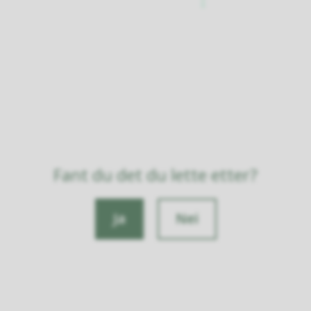
Fant du det du lette etter?
Ja
Nei