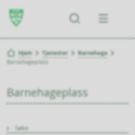
Forsiden
Du er her:
Hjem
Tjenester
Barnehage
Barnehageplass
Barnehageplass
Søke