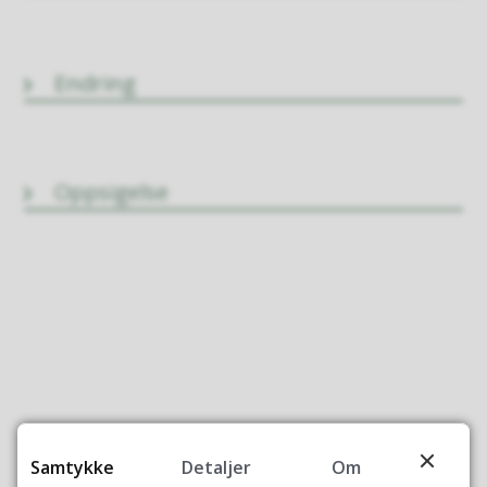
Endring
Oppsigelse
Fant du det du lette etter?
Samtykke
Detaljer
Om