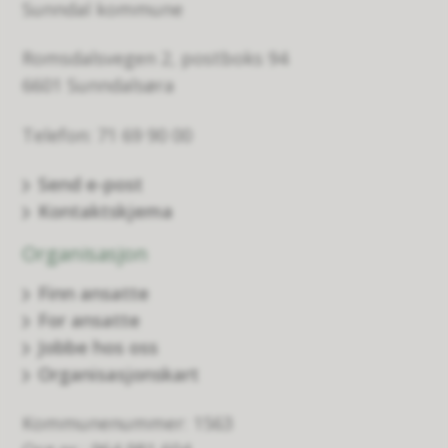
Sunndal kommune
Romsdalsvegen 2, postboks 94
6601 Sunndalsøra
Telefon: 71 69 90 00
Send e-post
Kontaktskjema
Organisasjon
Finn ansatte
For ansatte
Jobbe hos oss
Organisasjonskart
Kommunenummer: 1563