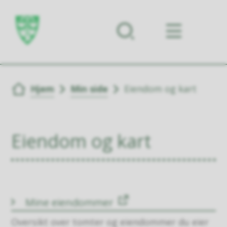
Forsiden
Du er her:
Hjem
Min side
Eiendom og kart
Eiendom og kart
Mine eiendommer
Oversikt over tomter og eiendommer du eier