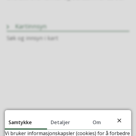
Kartinnsyn
Søk og innsyn i kart
Fant du det du lette etter?
Samtykke
Detaljer
Om
Ja
Nei
Vi bruker informasjonskapsler (cookies) for å forbedre