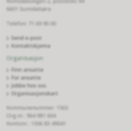
Romsdalsvegen 2, postboks 94
6601 Sunndalsøra
Telefon: 71 69 90 00
Send e-post
Kontaktskjema
Organisasjon
Finn ansatte
For ansatte
Jobbe hos oss
Organisasjonskart
Kommunenummer: 1563
Org.nr.: 964 981 604
Kontonr.: 1506 83 49041