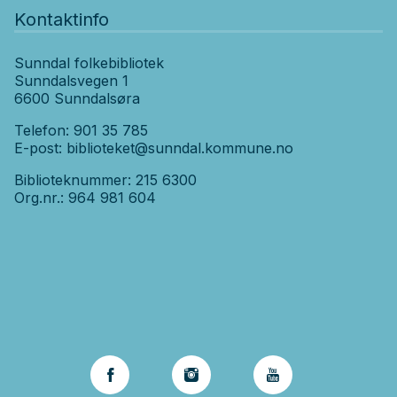
Kontaktinfo
Sunndal folkebibliotek
Sunndalsvegen 1
6600 Sunndalsøra
Telefon: 901 35 785
E-post:
biblioteket@sunndal.kommune.no
Biblioteknummer: 215 6300
Org.nr.: 964 981 604
Sosiale
medier