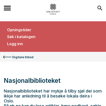
Sunndal
bibliotek
Toppmeny
Opningstider
Søk i katalogen
Logg inn
Du
er
Digitale tilbod
her:
Nasjonalbiblioteket
Nasjonalbiblioteket har mykje å tilby sjøl dei som
ikkje har anledning til å besøke lokala deira i
Oslo.
På nb.no kan du lese artiklar, høre podkast, søkje