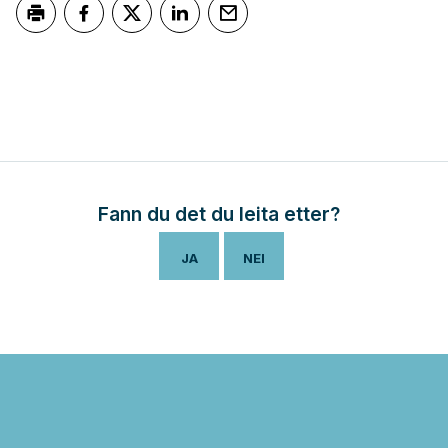
Skriv ut
Del på Facebook
Del på Twitter
Del på LinkedIn
Tips en venn
Fann du det du leita etter?
JA
NEI