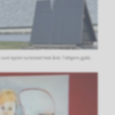
 typisk turiststed hele året. Tidligere gjald...