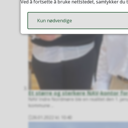
Ved å fortsette å bruke nettstedet, samtykker du t
Kun nødvendige
Et større og sterkere NAV-kontor fo
NAV Indre Nordmøre ble en realitet den 1. ja
kommune ...
26.01.2022 kl. 10:40
Publisert