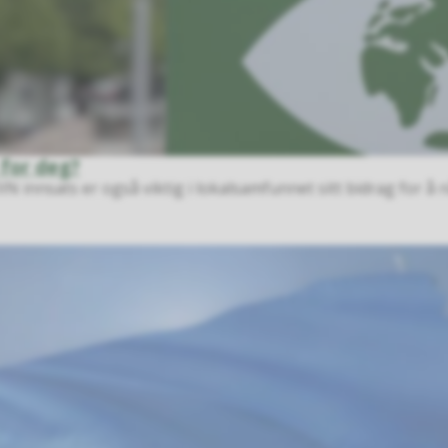
 for deg?
IN innsats er også viktig i lokalsamfunnet sitt bidrag for å