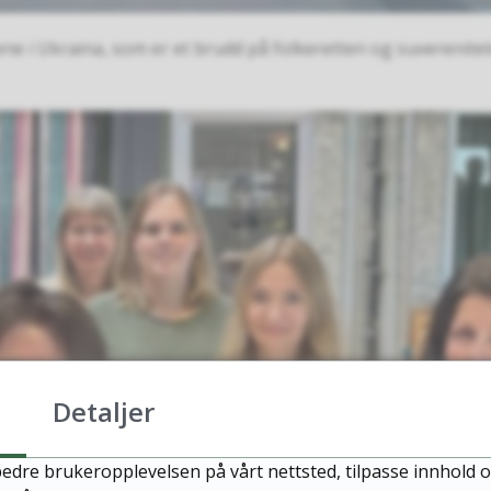
i Ukraina, som er et brudd på folkeretten og suvereniteten t
Detaljer
edre brukeropplevelsen på vårt nettsted, tilpasse innhold o