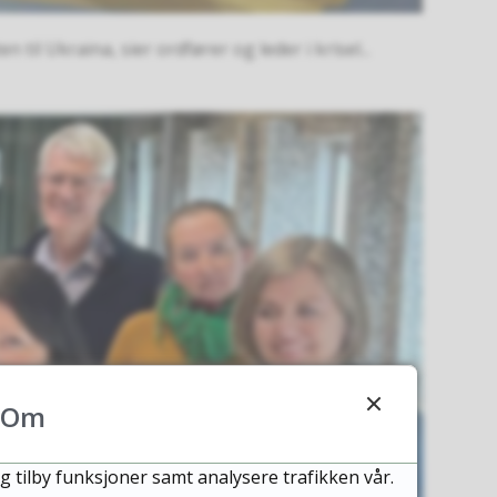
il Ukraina, sier ordfører og leder i krisel...
Om
g tilby funksjoner samt analysere trafikken vår.