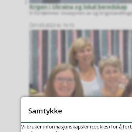
Krigen i Ukraina og lokal beredskap
Vi fordømmer invasjonen av og krigshandlingene 
01.03.2022 kl. 15:15
Publisert
Samtykke
Vi bruker informasjonskapsler (cookies) for å forb