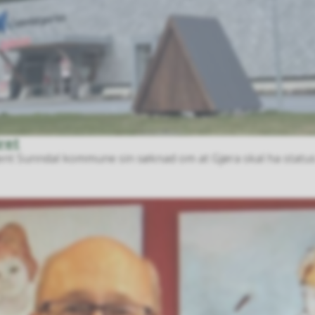
ret
t Sunndal kommune sin søknad om at Gjøra skal ha status som