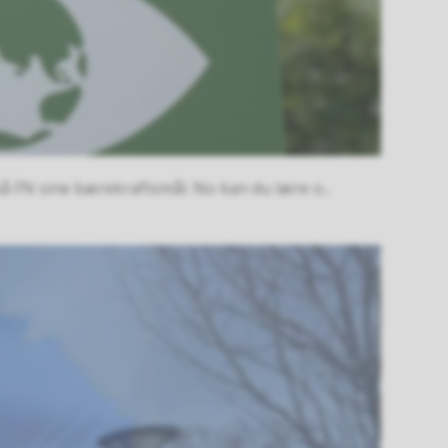
 nå FN sine bærekraftsmål. No kan du lære o...