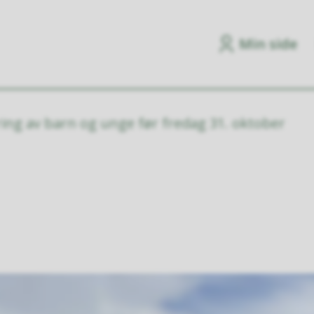
Min side
ring av barn og unge før fredag 31. oktober