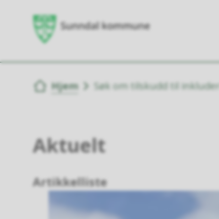
Du er her:
Hjem
Søk om tilskudd til inklude
Aktuelt
Artikkelliste