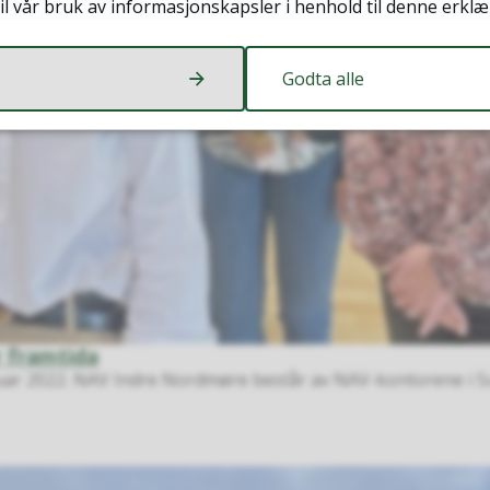
il vår bruk av informasjonskapsler i henhold til denne erklæ
Godta alle
r framtida
nuar 2022. NAV Indre Nordmøre består av NAV-kontorene i Su