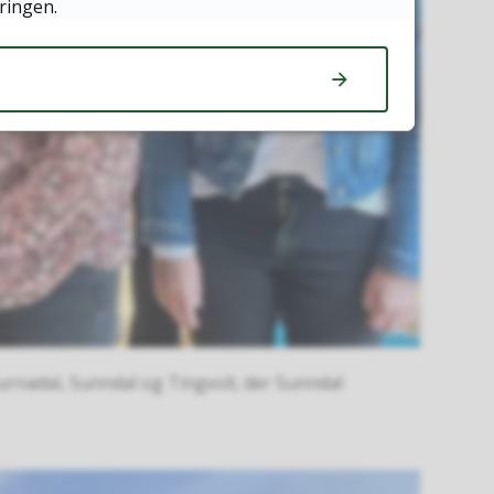
ringen.
rnadal, Sunndal og Tingvoll, der Sunndal