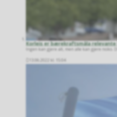
Korleis er bærekraftsmåla relevante
Ingen kan gjere alt, men alle kan gjere noko. D
13.06.2022 kl. 15:04
Publisert