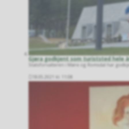
Gjøra godkjent som turiststed hele å
Statsforvalteren i Møre og Romsdal har godkjen
18.05.2021 kl. 11:08
Publisert