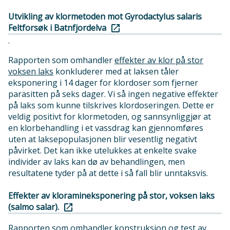
Utvikling av klormetoden mot Gyrodactylus salaris
Feltforsøk i Batnfjordelva
.
Rapporten som omhandler
effekter av klor på stor
voksen laks
konkluderer med at laksen tåler
eksponering i 14 dager for klordoser som fjerner
parasitten på seks dager. Vi så ingen negative effekter
på laks som kunne tilskrives klordoseringen. Dette er
veldig positivt for klormetoden, og sannsynliggjør at
en klorbehandling i et vassdrag kan gjennomføres
uten at laksepopulasjonen blir vesentlig negativt
påvirket. Det kan ikke utelukkes at enkelte svake
individer av laks kan dø av behandlingen, men
resultatene tyder på at dette i så fall blir unntaksvis.
Effekter av kloramineksponering på stor, voksen laks
(salmo salar).
Rapporten som omhandler
konstruksjon og test av