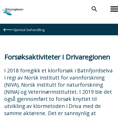
Drivaregionen
Du
Kjemisk behandling
er
her:
Forsøksaktiviteter i Drivaregionen
I 2018 foregikk et klorforsøk i Batnfjordselva
i regi av Norsk institutt for vannforskning
(NIVA), Norsk institutt for naturforskning
(NINA) og Veterinærinstituttet. I 2019 ble det
også gjennomført to forsøk knyttet til
utvikling av klormetoden i Driva med de
samme aktørene. Det er sannsynlig at