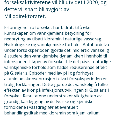
forsøksaktivitetene vil bli utvidet i 2020, og
dette vil snart bli avgjort av
Miljødirektoratet.
Erfaringene fra forsøket har bidratt til å øke
kunnskapen om vannkjemiens betydning for
nedbryting av tilsatt kloramin i naturlige vassdrag.
Hydrologiske og vannkjemiske forhold i Batnfjordelva
under forsøksperioden gjorde det imidlertid vanskelig
å studere den vannkjemiske dynamikken i henhold til
intensjonen. I løpet av forsøket ble det påvist naturlige
vannkjemiske forhold som hadde reduserende effekt
på G. salaris. Episoder med lav pH og forhøyet
aluminiumskonsentrasjon i elva i forsøksperioden er
trolig forklaringen. Dette gjorde det vanskelig å tolke
effekten av klor på infeksjonsutviklingen til G. salaris i
forsøket. Resultatene understreker viktigheten av
grundig kartlegging av de fysiske og kjemiske
forholdene i vassdrag før et eventuelt
behandlingstiltak med kloramin som kjemikalium.