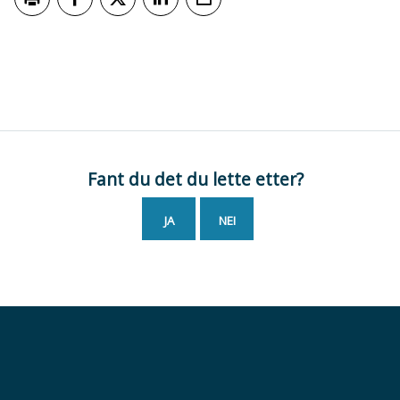
Skriv ut
Del på Facebook
Del på Twitter
Del på LinkedIn
Tips en venn
Fant du det du lette etter?
JA
NEI