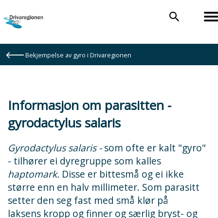
Drivaregionen
Du
Bekjempelse av gyro i Drivaregionen
er
her:
Informasjon om parasitten -
gyrodactylus salaris
Gyrodactylus salaris -
som ofte er kalt "gyro"
- tilhører ei dyregruppe som kalles
haptomark.
Disse er bittesmå og ei ikke
større enn en halv millimeter. Som parasitt
setter den seg fast med små klør på
laksens kropp og finner og særlig bryst- og