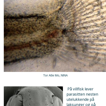
Tor Atle Mo, NINA
På villfisk lever
parasitten nesten
utelukkende på
laksunger og på