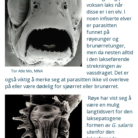
voksen laks når
disse er i en elv. I
noen infiserte elver
er parasitten
funnet på
røyeunger og
brunørretunger,
men da nesten alltid
i den lakseførende
strekningen av
Tor Atle Mo, NINA
vassdraget. Det er
også viktig å merke seg at parasitten ikke vil overleve
på eller være dødelig for sjøørret eller brunørret.
Røye har vist seg å
være en mulig
langtidsvert for den
laksepatogene
formen av
G. salaris
utenfor den