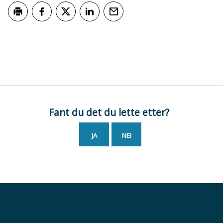
Skriv ut
Del på Facebook
Del på Twitter
Del på LinkedIn
Tips en venn
Fant du det du lette etter?
JA
NEI