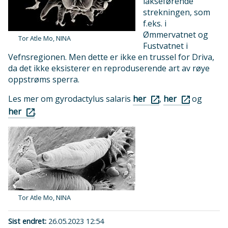
lakseførende
strekningen, som
f.eks. i
Ømmervatnet og
Tor Atle Mo, NINA
Fustvatnet i
Vefnsregionen. Men dette er ikke en trussel for Driva,
da det ikke eksisterer en reproduserende art av røye
oppstrøms sperra.
Les mer om gyrodactylus salaris
,
og
her
her
.
her
Tor Atle Mo, NINA
Sist endret
26.05.2023 12:54