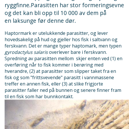
ryggfinne.Parasitten har stor formeringsevne
og det kan bli opp til 10 000 av dem på
en laksunge før denne dør.
Haptormark er utelukkende parasitter, og lever
hovedsakelig på hud og gjeller hos fisk i saltvann og
ferskvann. Det er mange typer haptomark, men typen
gyrodactylus salaris
overlever bare i ferskvann.
Spredning av parasitten mellom skjer enten ved (1) en
overføring når to fisk kommer i berøring med
hverandre, (2) at parasitter som slipper taket fra en
fisk og som "frittsvevende" parasitt i vannmassene
treffer en annen fisk, eller (3) at slike frigjorte
parasitter faller ned på bunnen og senere finner fram
til en fisk som har bunnkontakt.