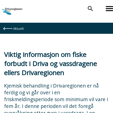
Drivaregionen
Du
Aktuelt
er
her:
Viktig informasjon om fiske
forbudt i Driva og vassdragene
ellers Drivaregionen
Kjemisk behandling i Drivaregionen er nå
ferdig og vi går over i en
friskmeldingsperiode som minimum vil vare i
fem år. I denne perioden vil det foregå
overvåkning etter gyro i vassdraga. I en