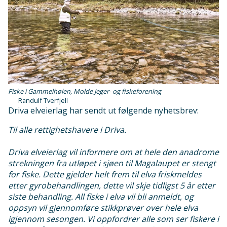
Fiske i Gammelhølen, Molde Jeger- og fiskeforening
Randulf Tverfjell
Driva elveierlag har sendt ut følgende nyhetsbrev:
Til alle rettighetshavere i Driva.
Driva elveierlag vil informere om at hele den anadrome
strekningen fra utløpet i sjøen til Magalaupet er stengt
for fiske. Dette gjelder helt frem til elva friskmeldes
etter gyrobehandlingen, dette vil skje tidligst 5 år etter
siste behandling. All fiske i elva vil bli anmeldt, og
oppsyn vil gjennomføre stikkprøver over hele elva
igjennom sesongen. Vi oppfordrer alle som ser fiskere i