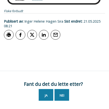
Fiske forbudt
Publisert av
Inger Helene Hagen Sira
Sist endret
21.05.2025
08:21
Skriv ut
Del på Facebook
Del på Twitter
Del på LinkedIn
Tips en venn
Fant du det du lette etter?
JA
NEI