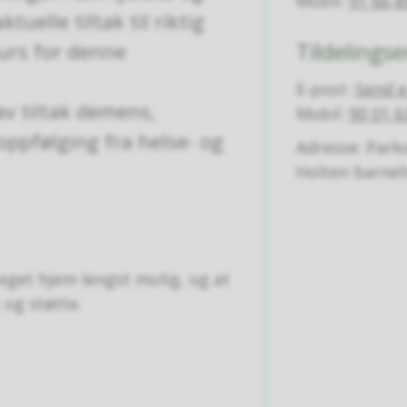
Mobil
91 66 8
tuelle tiltak til riktig
Tildelings
surs for denne
E-post
Send e
av tiltak demens,
Mobil
90 01 6
oppfølging fra helse- og
Adresse: Park
Holten barne
eget hjem lengst mulig, og at
 og støtte.