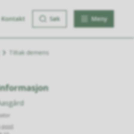
Kontakt
Søk
Meny
Tiltak demens
informasjon
Aasgård
ator
-post