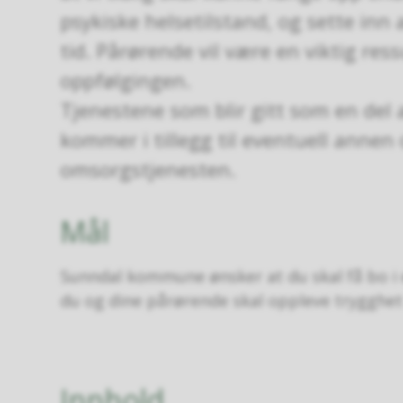
psykiske helsetilstand, og sette inn ak
tid. Pårørende vil være en viktig res
oppfølgingen.
Tjenestene som blir gitt som en del 
kommer i tillegg til eventuell annen 
omsorgstjenesten.
Mål
Sunndal kommune ønsker at du skal få bo i 
du og dine pårørende skal oppleve trygghet
Innhold