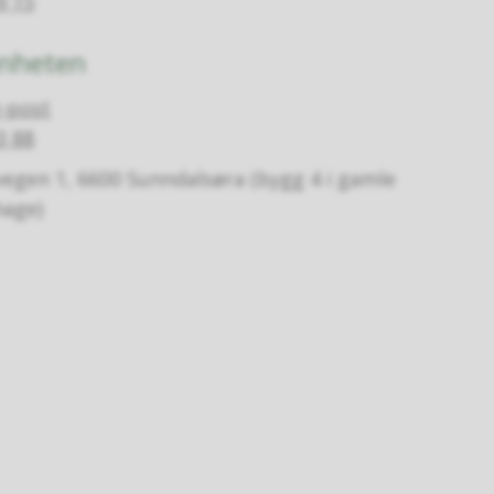
9 15
enheten
-post
3 88
vegen 1, 6600 Sunndalsøra (bygg 4 i gamle
hage)