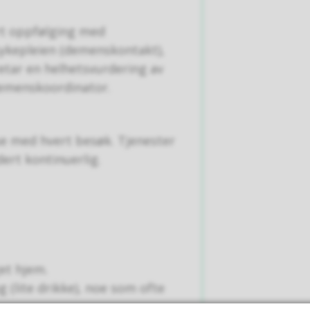
rt oppfølging med
ykepleien (demenskontakt),
etar en helhetsvurdering av
emenskoordinator.
lse med hvert besøk. Tjenester
dert kontinuerlig.
et hjem.
(lite drikke), noe som ofte