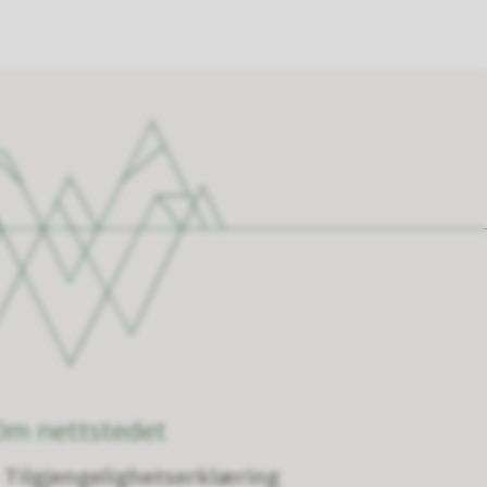
Om nettstedet
Tilgjengelighetserklæring