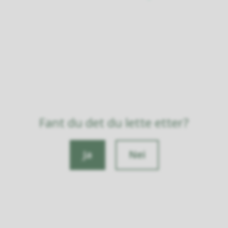
Fant du det du lette etter?
Ja
Nei