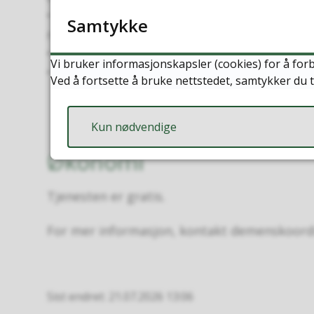
• Oppdage eventuelle infeksjoner tidlig for
Samtykke
rask behandling.
• Gi riktige tjenester til riktig tid.
Vi bruker informasjonskapsler (cookies) for å forb
• Ivareta pårørende.
Ved å fortsette å bruke nettstedet, samtykker du t
Kun nødvendige
Økonomi
Tjenesten er gratis.
For mer informasjon, kontakt demenskoordin
Sist endret
21.07.2026 13:06