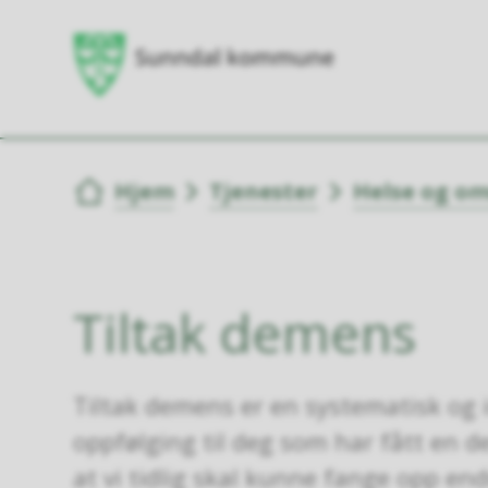
Du er her:
Hjem
Tjenester
Helse og o
Tiltak demens
Tiltak demens er en systematisk og i
oppfølging til deg som har fått en
at vi tidlig skal kunne fange opp end