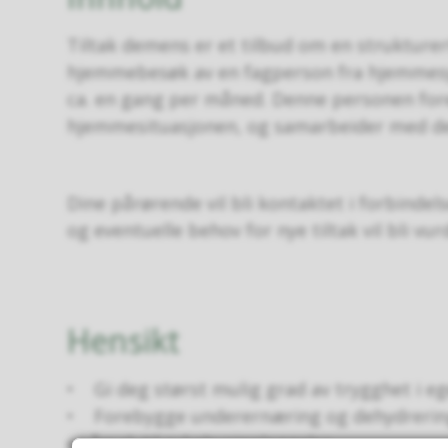
Tiltak demens er et tilbud om en strukture
hjemmebesøk av en fagperson fra hjemmes
ca. en gang per måned. Denne personen for
hjemmesituasjonen, og samarbeider med d
Dine pårørende vil bli kontaktet i forbinde
og eventuelle behov for nye tiltak vil bli vur
Hensikt
• Gi deg størst mulig grad av trygghet i eg
• Forebygge underernæring og dehydrering 
er årsak til sykehusinnleggelse.