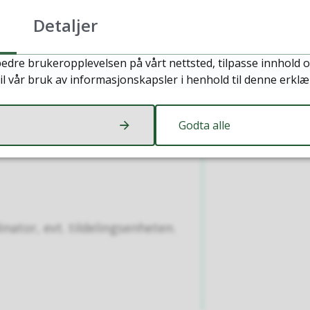
 å kunne sett i gang riktig og
Detaljer
edre brukeropplevelsen på vårt nettsted, tilpasse innhold o
il vår bruk av informasjonskapsler i henhold til denne erklæ
Godta alle
ator, evt. tildelingsenheten.