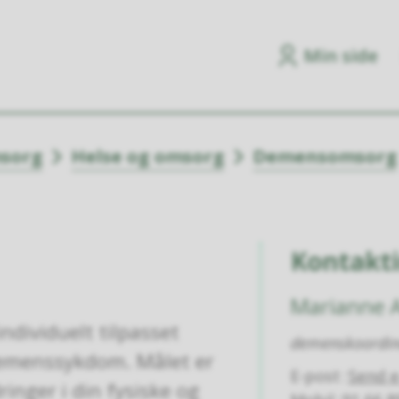
Min side
msorg
Helse og omsorg
Demensomsorg
Kontakt
Marianne 
ndividuelt tilpasset
demenskoordin
 demenssykdom. Målet er
E-post
Send e
ringer i din fysiske og