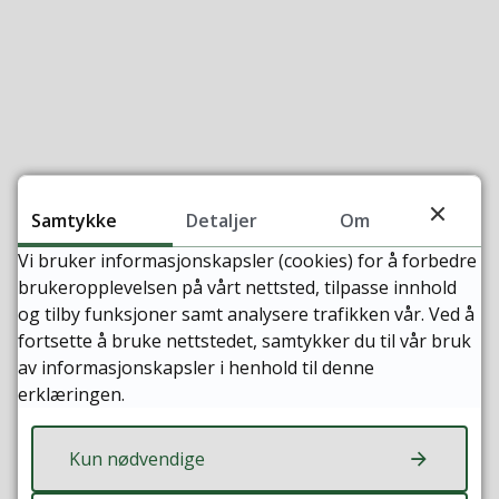
Samtykke
Detaljer
Om
Vi bruker informasjonskapsler (cookies) for å forbedre
brukeropplevelsen på vårt nettsted, tilpasse innhold
og tilby funksjoner samt analysere trafikken vår. Ved å
fortsette å bruke nettstedet, samtykker du til vår bruk
av informasjonskapsler i henhold til denne
erklæringen.
Fant du det du lette etter?
Kun nødvendige